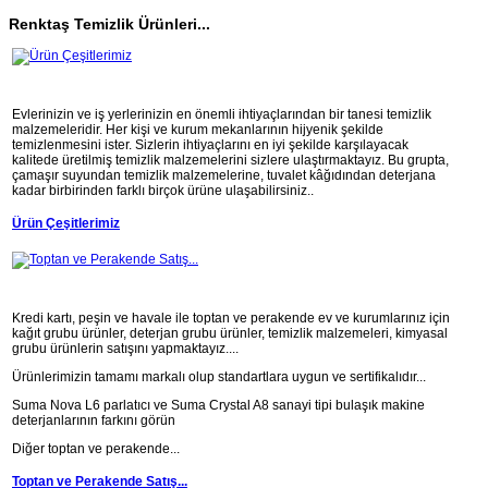
Renktaş Temizlik Ürünleri...
Evlerinizin ve iş yerlerinizin en önemli ihtiyaçlarından bir tanesi temizlik
malzemeleridir. Her kişi ve kurum mekanlarının hijyenik şekilde
temizlenmesini ister. Sizlerin ihtiyaçlarını en iyi şekilde karşılayacak
kalitede üretilmiş temizlik malzemelerini sizlere ulaştırmaktayız. Bu grupta,
çamaşır suyundan temizlik malzemelerine, tuvalet kâğıdından deterjana
kadar birbirinden farklı birçok ürüne ulaşabilirsiniz..
Ürün Çeşitlerimiz
Kredi kartı, peşin ve havale ile toptan ve perakende ev ve kurumlarınız için
kağıt grubu ürünler, deterjan grubu ürünler, temizlik malzemeleri, kimyasal
grubu ürünlerin satışını yapmaktayız....
Ürünlerimizin tamamı markalı olup standartlara uygun ve sertifikalıdır...
Suma Nova L6 parlatıcı ve Suma Crystal A8 sanayi tipi bulaşık makine
deterjanlarının farkını görün
Diğer toptan ve perakende...
Toptan ve Perakende Satış...