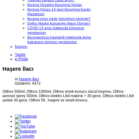
Korona Virüsten Korunma Yolları
Korona Virüsü 14 Gün Korunma Kuralı
Maddeleri
Korana virüs nedir, belirtileri nelerdir?
Doğru Maske Kullanımı Nasıl Olmalı?
COVID-19 aşısı hakkında bilmeniz
gerekenler
Koronavirüsü hastalığı Hakkında Anne
babaların bilmesi gerekenler
İletişim
Yazdır
e-Posta
Haşere İlacı
in
Haşere İlacı
Gösterim: 4472
Oithox 500ml, Oithox 1000ml, Oithox sinek kovucu vücut losyonu, Oithox
aerosol sprey 300ml, Oithox elektro Likit makine + 30 gece, Oithox elektro Likit
yedek 30 gece, Oithox 5lt.. haşere ve sinek kovucu