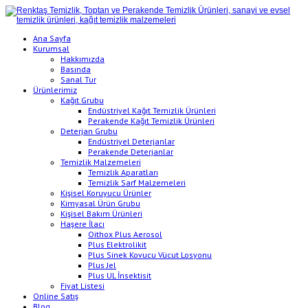
Ana Sayfa
Kurumsal
Hakkımızda
Basında
Sanal Tur
Ürünlerimiz
Kağıt Grubu
Endüstriyel Kağıt Temizlik Ürünleri
Perakende Kağıt Temizlik Ürünleri
Deterjan Grubu
Endüstriyel Deterjanlar
Perakende Deterjanlar
Temizlik Malzemeleri
Temizlik Aparatları
Temizlik Sarf Malzemeleri
Kişisel Koruyucu Ürünler
Kimyasal Ürün Grubu
Kişisel Bakım Ürünleri
Haşere İlacı
Oithox Plus Aerosol
Plus Elektrolikit
Plus Sinek Kovucu Vücut Losyonu
Plus Jel
Plus UL İnsektisit
Fiyat Listesi
Online Satış
Blog