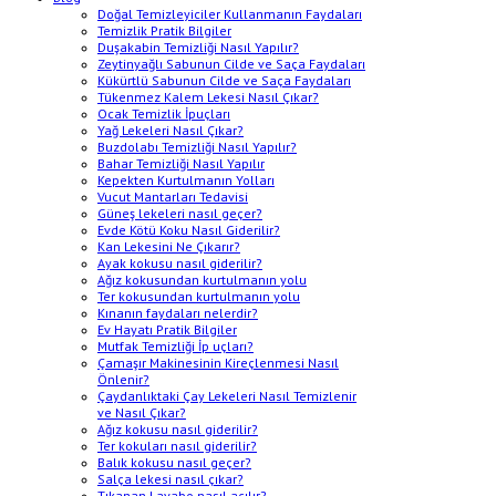
Doğal Temizleyiciler Kullanmanın Faydaları
Temizlik Pratik Bilgiler
Duşakabin Temizliği Nasıl Yapılır?
Zeytinyağlı Sabunun Cilde ve Saça Faydaları
Kükürtlü Sabunun Cilde ve Saça Faydaları
Tükenmez Kalem Lekesi Nasıl Çıkar?
Ocak Temizlik İpuçları
Yağ Lekeleri Nasıl Çıkar?
Buzdolabı Temizliği Nasıl Yapılır?
Bahar Temizliği Nasıl Yapılır
Kepekten Kurtulmanın Yolları
Vucut Mantarları Tedavisi
Güneş lekeleri nasıl geçer?
Evde Kötü Koku Nasıl Giderilir?
Kan Lekesini Ne Çıkarır?
Ayak kokusu nasıl giderilir?
Ağız kokusundan kurtulmanın yolu
Ter kokusundan kurtulmanın yolu
Kınanın faydaları nelerdir?
Ev Hayatı Pratik Bilgiler
Mutfak Temizliği İp uçları?
Çamaşır Makinesinin Kireçlenmesi Nasıl
Önlenir?
Çaydanlıktaki Çay Lekeleri Nasıl Temizlenir
ve Nasıl Çıkar?
Ağız kokusu nasıl giderilir?
Ter kokuları nasıl giderilir?
Balık kokusu nasıl geçer?
Salça lekesi nasıl çıkar?
Tıkanan Lavabo nasıl açılır?