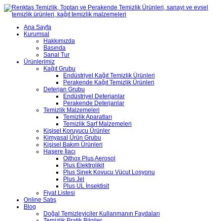
Ana Sayfa
Kurumsal
Hakkımızda
Basında
Sanal Tur
Ürünlerimiz
Kağıt Grubu
Endüstriyel Kağıt Temizlik Ürünleri
Perakende Kağıt Temizlik Ürünleri
Deterjan Grubu
Endüstriyel Deterjanlar
Perakende Deterjanlar
Temizlik Malzemeleri
Temizlik Aparatları
Temizlik Sarf Malzemeleri
Kişisel Koruyucu Ürünler
Kimyasal Ürün Grubu
Kişisel Bakım Ürünleri
Haşere İlacı
Oithox Plus Aerosol
Plus Elektrolikit
Plus Sinek Kovucu Vücut Losyonu
Plus Jel
Plus UL İnsektisit
Fiyat Listesi
Online Satış
Blog
Doğal Temizleyiciler Kullanmanın Faydaları
Temizlik Pratik Bilgiler