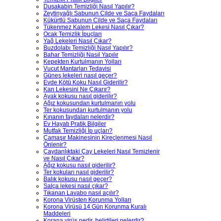
Duşakabin Temizliği Nasıl Yapılır?
Zeytinyağlı Sabunun Cilde ve Saça Faydaları
Kükürtlü Sabunun Cilde ve Saça Faydaları
Tükenmez Kalem Lekesi Nasıl Çıkar?
Ocak Temizlik İpuçları
Yağ Lekeleri Nasıl Çıkar?
Buzdolabı Temizliği Nasıl Yapılır?
Bahar Temizliği Nasıl Yapılır
Kepekten Kurtulmanın Yolları
Vucut Mantarları Tedavisi
Güneş lekeleri nasıl geçer?
Evde Kötü Koku Nasıl Giderilir?
Kan Lekesini Ne Çıkarır?
Ayak kokusu nasıl giderilir?
Ağız kokusundan kurtulmanın yolu
Ter kokusundan kurtulmanın yolu
Kınanın faydaları nelerdir?
Ev Hayatı Pratik Bilgiler
Mutfak Temizliği İp uçları?
Çamaşır Makinesinin Kireçlenmesi Nasıl
Önlenir?
Çaydanlıktaki Çay Lekeleri Nasıl Temizlenir
ve Nasıl Çıkar?
Ağız kokusu nasıl giderilir?
Ter kokuları nasıl giderilir?
Balık kokusu nasıl geçer?
Salça lekesi nasıl çıkar?
Tıkanan Lavabo nasıl açılır?
Korona Virüsten Korunma Yolları
Korona Virüsü 14 Gün Korunma Kuralı
Maddeleri
Korana virüs nedir, belirtileri nelerdir?