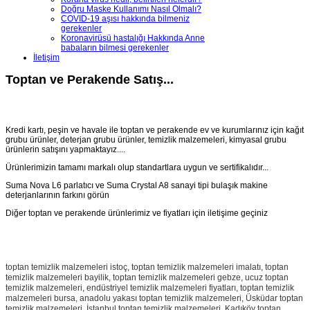
Doğru Maske Kullanımı Nasıl Olmalı?
COVID-19 aşısı hakkında bilmeniz
gerekenler
Koronavirüsü hastalığı Hakkında Anne
babaların bilmesi gerekenler
İletişim
Toptan ve Perakende Satış...
Kredi kartı, peşin ve havale ile toptan ve perakende ev ve kurumlarınız için kağıt
grubu ürünler, deterjan grubu ürünler, temizlik malzemeleri, kimyasal grubu
ürünlerin satışını yapmaktayız....
Ürünlerimizin tamamı markalı olup standartlara uygun ve sertifikalıdır...
Suma Nova L6 parlatıcı ve Suma Crystal A8 sanayi tipi bulaşık makine
deterjanlarının farkını görün
Diğer toptan ve perakende ürünlerimiz ve fiyatları için iletişime geçiniz
toptan temizlik malzemeleri istoç, toptan temizlik malzemeleri imalatı, toptan
temizlik malzemeleri bayilik, toptan temizlik malzemeleri gebze, ucuz toptan
temizlik malzemeleri, endüstriyel temizlik malzemeleri fiyatları, toptan temizlik
malzemeleri bursa, anadolu yakası toptan temizlik malzemeleri, Üsküdar
toptan
temizlik malzemeleri, İstanbul
toptan temizlik malzemeleri, Kadıköy
toptan