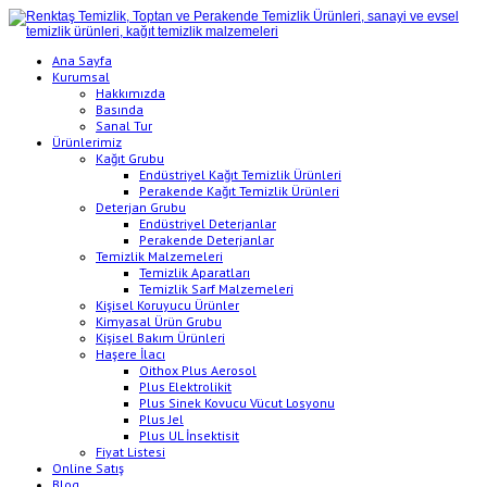
Ana Sayfa
Kurumsal
Hakkımızda
Basında
Sanal Tur
Ürünlerimiz
Kağıt Grubu
Endüstriyel Kağıt Temizlik Ürünleri
Perakende Kağıt Temizlik Ürünleri
Deterjan Grubu
Endüstriyel Deterjanlar
Perakende Deterjanlar
Temizlik Malzemeleri
Temizlik Aparatları
Temizlik Sarf Malzemeleri
Kişisel Koruyucu Ürünler
Kimyasal Ürün Grubu
Kişisel Bakım Ürünleri
Haşere İlacı
Oithox Plus Aerosol
Plus Elektrolikit
Plus Sinek Kovucu Vücut Losyonu
Plus Jel
Plus UL İnsektisit
Fiyat Listesi
Online Satış
Blog