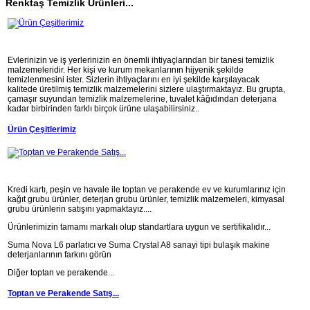
Renktaş Temizlik Ürünleri...
Evlerinizin ve iş yerlerinizin en önemli ihtiyaçlarından bir tanesi temizlik
malzemeleridir. Her kişi ve kurum mekanlarının hijyenik şekilde
temizlenmesini ister. Sizlerin ihtiyaçlarını en iyi şekilde karşılayacak
kalitede üretilmiş temizlik malzemelerini sizlere ulaştırmaktayız. Bu grupta,
çamaşır suyundan temizlik malzemelerine, tuvalet kâğıdından deterjana
kadar birbirinden farklı birçok ürüne ulaşabilirsiniz..
Ürün Çeşitlerimiz
Kredi kartı, peşin ve havale ile toptan ve perakende ev ve kurumlarınız için
kağıt grubu ürünler, deterjan grubu ürünler, temizlik malzemeleri, kimyasal
grubu ürünlerin satışını yapmaktayız....
Ürünlerimizin tamamı markalı olup standartlara uygun ve sertifikalıdır...
Suma Nova L6 parlatıcı ve Suma Crystal A8 sanayi tipi bulaşık makine
deterjanlarının farkını görün
Diğer toptan ve perakende...
Toptan ve Perakende Satış...