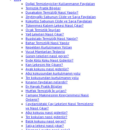
Doğal Temizleyiciler Kullanmanın Faydaları
Temizlik Pratik Bilgiler
Duşakabin Temizliği Nasıl Yapılır?
Zeytinyağlı Sabunun Cilde ve Saça Faydaları
Kükürtlü Sabunun Cilde ve Saça Faydaları
Tükenmez Kalem Lekesi Nasıl Çıkar?
Ocak Temizlik İpuçları
Yağ Lekeleri Nasıl Çıkar?
Buzdolabı Temizliği Nasıl Yapılır?
Bahar Temizliği Nasıl Yapılır
Kepekten Kurtulmanın Yolları
Vucut Mantarları Tedavisi
Güneş lekeleri nasıl geçer?
Evde Kötü Koku Nasıl Giderilir?
Kan Lekesini Ne Çıkarır?
Ayak kokusu nasıl giderilir?
Ağız kokusundan kurtulmanın yolu
Ter kokusundan kurtulmanın yolu
Kınanın faydaları nelerdir?
Ev Hayatı Pratik Bilgiler
Mutfak Temizliği İp uçları?
Çamaşır Makinesinin Kireçlenmesi Nasıl
Önlenir?
Çaydanlıktaki Çay Lekeleri Nasıl Temizlenir
ve Nasıl Çıkar?
Ağız kokusu nasıl giderilir?
Ter kokuları nasıl giderilir?
Balık kokusu nasıl geçer?
Salça lekesi nasıl çıkar?
Tıkanan Lavabo nasıl açılır?