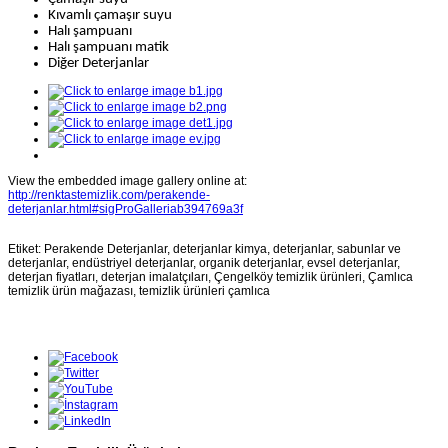
Kıvamlı çamaşır suyu
Halı şampuanı
Halı şampuanı matik
Diğer Deterjanlar
View the embedded image gallery online at:
http://renktastemizlik.com/perakende-
deterjanlar.html#sigProGalleriab394769a3f
Etiket: Perakende Deterjanlar, deterjanlar kimya, deterjanlar, sabunlar ve
deterjanlar, endüstriyel deterjanlar, organik deterjanlar, evsel deterjanlar,
deterjan fiyatları, deterjan imalatçıları, Çengelköy temizlik ürünleri, Çamlıca
temizlik ürün mağazası, temizlik ürünleri çamlıca