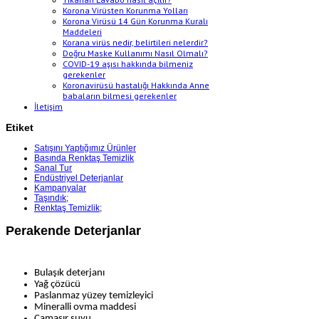
Korona Virüsten Korunma Yolları
Korona Virüsü 14 Gün Korunma Kuralı
Maddeleri
Korana virüs nedir, belirtileri nelerdir?
Doğru Maske Kullanımı Nasıl Olmalı?
COVID-19 aşısı hakkında bilmeniz
gerekenler
Koronavirüsü hastalığı Hakkında Anne
babaların bilmesi gerekenler
İletişim
Etiket
Satışını Yaptığımız Ürünler
Basında Renktaş Temizlik
Sanal Tur
Endüstriyel Deterjanlar
Kampanyalar
Taşındık;
Renktaş Temizlik;
Perakende Deterjanlar
Bulaşık deterjanı
Yağ çözücü
Paslanmaz yüzey temizleyici
Mineralli ovma maddesi
Çamaşır suyu