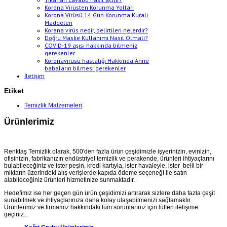
Korona Virüsten Korunma Yolları
Korona Virüsü 14 Gün Korunma Kuralı
Maddeleri
Korana virüs nedir, belirtileri nelerdir?
Doğru Maske Kullanımı Nasıl Olmalı?
COVID-19 aşısı hakkında bilmeniz
gerekenler
Koronavirüsü hastalığı Hakkında Anne
babaların bilmesi gerekenler
İletişim
Etiket
Temizlik Malzemeleri
Ürünlerimiz
Renktaş Temizlik olarak,
500'den fazla ürün çeşidimizle işyerinizin, evinizin
,
ofisinizin, fabrikanızın endüstriyel temizlik ve perakende, ürünleri ihtiyaçlarını
bulabileceğiniz ve ister peşin, kredi kartıyla, ister havaleyle, ister belli bir
miktarın üzerindeki alış verişlerde kapıda ödeme seçeneği ile satın
alabileceğiniz ürünleri hizmetinize sunmaktadır.
Hedefimiz ise her geçen gün ürün çeşidimizi artırarak sizlere daha fazla çeşit
sunabilmek ve ihtiyaçlarınıza daha kolay ulaşabilmenizi sağlamaktır.
Ürünlerimiz ve firmamız hakkındaki tüm sorunlarınız için lütfen iletişime
geçiniz...