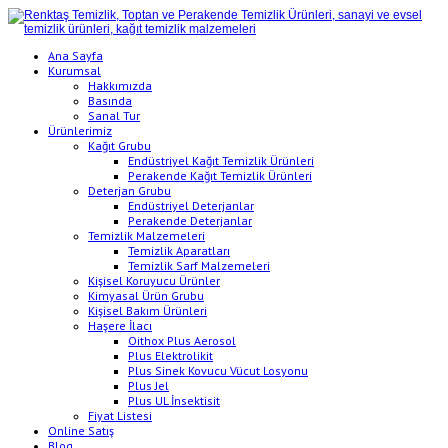
Ana Sayfa
Kurumsal
Hakkımızda
Basında
Sanal Tur
Ürünlerimiz
Kağıt Grubu
Endüstriyel Kağıt Temizlik Ürünleri
Perakende Kağıt Temizlik Ürünleri
Deterjan Grubu
Endüstriyel Deterjanlar
Perakende Deterjanlar
Temizlik Malzemeleri
Temizlik Aparatları
Temizlik Sarf Malzemeleri
Kişisel Koruyucu Ürünler
Kimyasal Ürün Grubu
Kişisel Bakım Ürünleri
Haşere İlacı
Oithox Plus Aerosol
Plus Elektrolikit
Plus Sinek Kovucu Vücut Losyonu
Plus Jel
Plus UL İnsektisit
Fiyat Listesi
Online Satış
Blog