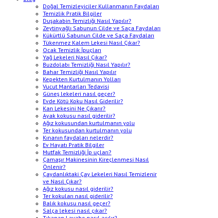
Doğal Temizleyiciler Kullanmanın Faydaları
Temizlik Pratik Bilgiler
Duşakabin Temizliği Nasıl Yapılır?
Zeytinyağlı Sabunun Cilde ve Saça Faydaları
Kükürtlü Sabunun Cilde ve Saça Faydaları
Tükenmez Kalem Lekesi Nasıl Çıkar?
Ocak Temizlik İpuçları
Yağ Lekeleri Nasıl Çıkar?
Buzdolabı Temizliği Nasıl Yapılır?
Bahar Temizliği Nasıl Yapılır
Kepekten Kurtulmanın Yolları
Vucut Mantarları Tedavisi
Güneş lekeleri nasıl geçer?
Evde Kötü Koku Nasıl Giderilir?
Kan Lekesini Ne Çıkarır?
Ayak kokusu nasıl giderilir?
Ağız kokusundan kurtulmanın yolu
Ter kokusundan kurtulmanın yolu
Kınanın faydaları nelerdir?
Ev Hayatı Pratik Bilgiler
Mutfak Temizliği İp uçları?
Çamaşır Makinesinin Kireçlenmesi Nasıl
Önlenir?
Çaydanlıktaki Çay Lekeleri Nasıl Temizlenir
ve Nasıl Çıkar?
Ağız kokusu nasıl giderilir?
Ter kokuları nasıl giderilir?
Balık kokusu nasıl geçer?
Salça lekesi nasıl çıkar?
Tıkanan Lavabo nasıl açılır?