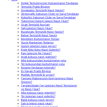
Doğal Temizleyiciler Kullanmanın Faydaları
Temizlik Pratik Bilgiler
Duşakabin Temizliği Nasıl Yapılır?
Zeytinyağlı Sabunun Cilde ve Saça Faydaları
Kükürtlü Sabunun Cilde ve Saça Faydaları
Tükenmez Kalem Lekesi Nasıl Çıkar?
Ocak Temizlik İpuçları
Yağ Lekeleri Nasıl Çıkar?
Buzdolabı Temizliği Nasıl Yapılır?
Bahar Temizliği Nasıl Yapılır
Kepekten Kurtulmanın Yolları
Vucut Mantarları Tedavisi
Güneş lekeleri nasıl geçer?
Evde Kötü Koku Nasıl Giderilir?
Kan Lekesini Ne Çıkarır?
Ayak kokusu nasıl giderilir?
Ağız kokusundan kurtulmanın yolu
Ter kokusundan kurtulmanın yolu
Kınanın faydaları nelerdir?
Ev Hayatı Pratik Bilgiler
Mutfak Temizliği İp uçları?
Çamaşır Makinesinin Kireçlenmesi Nasıl
Önlenir?
Çaydanlıktaki Çay Lekeleri Nasıl Temizlenir
ve Nasıl Çıkar?
Ağız kokusu nasıl giderilir?
Ter kokuları nasıl giderilir?
Balık kokusu nasıl geçer?
Salça lekesi nasıl çıkar?
Tıkanan Lavabo nasıl açılır?