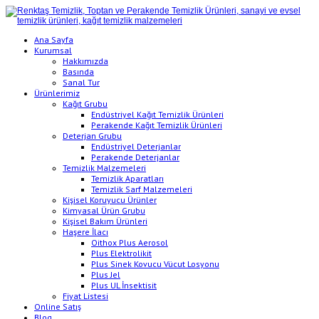
Ana Sayfa
Kurumsal
Hakkımızda
Basında
Sanal Tur
Ürünlerimiz
Kağıt Grubu
Endüstriyel Kağıt Temizlik Ürünleri
Perakende Kağıt Temizlik Ürünleri
Deterjan Grubu
Endüstriyel Deterjanlar
Perakende Deterjanlar
Temizlik Malzemeleri
Temizlik Aparatları
Temizlik Sarf Malzemeleri
Kişisel Koruyucu Ürünler
Kimyasal Ürün Grubu
Kişisel Bakım Ürünleri
Haşere İlacı
Oithox Plus Aerosol
Plus Elektrolikit
Plus Sinek Kovucu Vücut Losyonu
Plus Jel
Plus UL İnsektisit
Fiyat Listesi
Online Satış
Blog