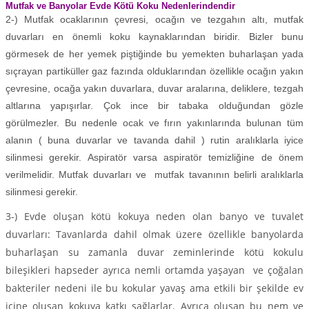
Mutfak ve Banyolar Evde Kötü Koku Nedenlerindendir
2-) Mutfak ocaklarının çevresi, ocağın ve tezgahın altı, mutfak
duvarları en önemli koku kaynaklarından biridir. Bizler bunu
görmesek de her yemek piştiğinde bu yemekten buharlaşan yada
sıçrayan partiküller gaz fazında olduklarından özellikle ocağın yakın
çevresine, ocağa yakın duvarlara, duvar aralarına, deliklere, tezgah
altlarına yapışırlar. Çok ince bir tabaka olduğundan gözle
görülmezler. Bu nedenle ocak ve fırın yakınlarında bulunan tüm
alanın ( buna duvarlar ve tavanda dahil ) rutin aralıklarla iyice
silinmesi gerekir. Aspiratör varsa aspiratör temizliğine de önem
verilmelidir. Mutfak duvarları ve mutfak tavanının belirli aralıklarla
silinmesi gerekir.
3-) Evde oluşan kötü kokuya neden olan banyo ve tuvalet
duvarları: Tavanlarda dahil olmak üzere özellikle banyolarda
buharlaşan su zamanla duvar zeminlerinde kötü kokulu
bileşikleri hapseder ayrıca nemli ortamda yaşayan ve çoğalan
bakteriler nedeni ile bu kokular yavaş ama etkili bir şekilde ev
içine oluşan kokuya katkı sağlarlar. Ayrıca oluşan bu nem ve