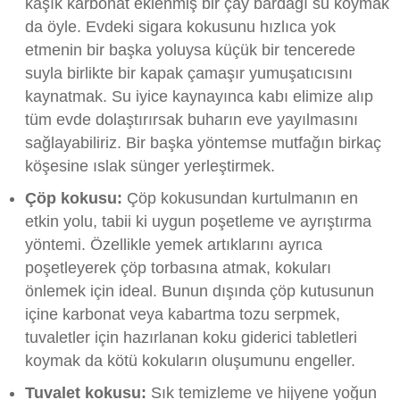
kaşık karbonat eklenmiş bir çay bardağı su koymak
da öyle. Evdeki sigara kokusunu hızlıca yok
etmenin bir başka yoluysa küçük bir tencerede
suyla birlikte bir kapak çamaşır yumuşatıcısını
kaynatmak. Su iyice kaynayınca kabı elimize alıp
tüm evde dolaştırırsak buharın eve yayılmasını
sağlayabiliriz. Bir başka yöntemse mutfağın birkaç
köşesine ıslak sünger yerleştirmek.
Çöp kokusu:
Çöp kokusundan kurtulmanın en
etkin yolu, tabii ki uygun poşetleme ve ayrıştırma
yöntemi. Özellikle yemek artıklarını ayrıca
poşetleyerek çöp torbasına atmak, kokuları
önlemek için ideal. Bunun dışında çöp kutusunun
içine karbonat veya kabartma tozu serpmek,
tuvaletler için hazırlanan koku giderici tabletleri
koymak da kötü kokuların oluşumunu engeller.
Tuvalet kokusu:
Sık temizleme ve hijyene yoğun