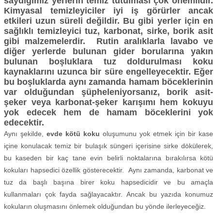
saydığımız yerlerin temiz tutulması çok önemlidir.
Kimyasal temizleyiciler iyi iş görürler ancak
etkileri uzun süreli değildir. Bu gibi yerler için en
sağlıklı temizleyici tuz, karbonat, sirke, borik asit
gibi malzemelerdir. Rutin aralıklarla lavabo ve
diğer yerlerde bulunan gider borularına yakın
bulunan boşluklara tuz doldurulması koku
kaynaklarını uzunca bir süre engelleyecektir. Eğer
bu boşluklarda aynı zamanda hamam böceklerinin
var olduğundan şüpheleniyorsanız, borik asit-
şeker veya karbonat-şeker karışımı hem kokuyu
yok edecek hem de hamam böceklerini yok
edecektir.
Aynı şekilde,
evde kötü koku
oluşumunu yok etmek için bir kase
içine konulacak temiz bir bulaşık süngeri içerisine sirke dökülerek,
bu kaseden bir kaç tane evin belirli noktalarına bırakılırsa kötü
kokuları hapsedici özellik gösterecektir. Aynı zamanda, karbonat ve
tuz da başlı başına birer koku hapsedicidir ve bu amaçla
kullanmaları çok fayda sağlayacaktır. Ancak bu yazıda konumuz
kokuların oluşmasını önlemek olduğundan bu yönde ilerleyeceğiz.