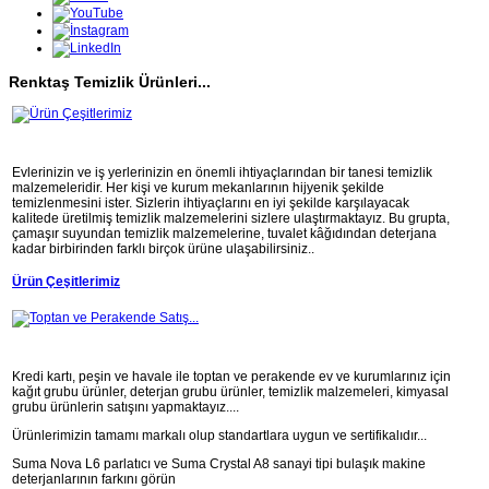
Renktaş Temizlik Ürünleri...
Evlerinizin ve iş yerlerinizin en önemli ihtiyaçlarından bir tanesi temizlik
malzemeleridir. Her kişi ve kurum mekanlarının hijyenik şekilde
temizlenmesini ister. Sizlerin ihtiyaçlarını en iyi şekilde karşılayacak
kalitede üretilmiş temizlik malzemelerini sizlere ulaştırmaktayız. Bu grupta,
çamaşır suyundan temizlik malzemelerine, tuvalet kâğıdından deterjana
kadar birbirinden farklı birçok ürüne ulaşabilirsiniz..
Ürün Çeşitlerimiz
Kredi kartı, peşin ve havale ile toptan ve perakende ev ve kurumlarınız için
kağıt grubu ürünler, deterjan grubu ürünler, temizlik malzemeleri, kimyasal
grubu ürünlerin satışını yapmaktayız....
Ürünlerimizin tamamı markalı olup standartlara uygun ve sertifikalıdır...
Suma Nova L6 parlatıcı ve Suma Crystal A8 sanayi tipi bulaşık makine
deterjanlarının farkını görün