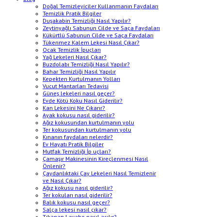
Doğal Temizleyiciler Kullanmanın Faydaları
Temizlik Pratik Bilgiler
Duşakabin Temizliği Nasıl Yapılır?
Zeytinyağlı Sabunun Cilde ve Saça Faydaları
Kükürtlü Sabunun Cilde ve Saça Faydaları
Tükenmez Kalem Lekesi Nasıl Çıkar?
Ocak Temizlik İpuçları
Yağ Lekeleri Nasıl Çıkar?
Buzdolabı Temizliği Nasıl Yapılır?
Bahar Temizliği Nasıl Yapılır
Kepekten Kurtulmanın Yolları
Vucut Mantarları Tedavisi
Güneş lekeleri nasıl geçer?
Evde Kötü Koku Nasıl Giderilir?
Kan Lekesini Ne Çıkarır?
Ayak kokusu nasıl giderilir?
Ağız kokusundan kurtulmanın yolu
Ter kokusundan kurtulmanın yolu
Kınanın faydaları nelerdir?
Ev Hayatı Pratik Bilgiler
Mutfak Temizliği İp uçları?
Çamaşır Makinesinin Kireçlenmesi Nasıl
Önlenir?
Çaydanlıktaki Çay Lekeleri Nasıl Temizlenir
ve Nasıl Çıkar?
Ağız kokusu nasıl giderilir?
Ter kokuları nasıl giderilir?
Balık kokusu nasıl geçer?
Salça lekesi nasıl çıkar?
Tıkanan Lavabo nasıl açılır?