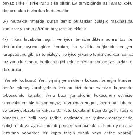
beyaz sirke ( sirke ruhu ) ile silinir. Ev temizliğinde asıl amaç koku
deposu olan tozlardan kurtulmaktır.
3-) Mutfakta raflarda duran temiz bulaşıklar bulaşık makinasına
konur ve yıkama gözüne beyaz sirke eklenir.
4-) Tıkalı lavabolar açılır ve iyice temizlendikten sonra tuz ile
doldurulur, ayrıca gider boruları, bu şekilde bağlantılı her yer
arapsabunu gibi bir temizleyici ile iyice yıkanıp temizlendikten sonra
tuz yada karbonat, borik asit gibi koku emici- antibakteriyel tozlar ile
doldurulur.
Yemek kokusu:
Yeni pişmiş yemeklerin kokusu, örneğin fırından
henüz çıkmış kurabiyelerin kokusu bizi daha evimizin kapısında
tebessümle karşılar. Ama bazı yemeklerin kokusunun evimize
sinmesinden hiç hoşlanmayız; kavrulmuş soğan, kızartma, lahana
ve türevi sebzelerin kokusu da kötü kokuların başında gelir. Tabii ki
alınacak en belli başlı tedbir, aspiratörü en yüksek derecesinde
çalıştırmak ve ayrıca mutfak penceresini açmaktır. Bunun yanı sıra
kızartma yaparken bir kapta tarçın çubuk veya defne yaprağı