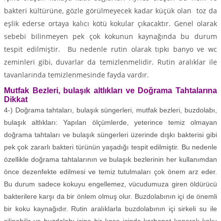
bakteri kültürüne, gözle görülmeyecek kadar küçük olan toz da
eşlik ederse ortaya kalıcı kötü kokular çıkacaktır. Genel olarak
sebebi bilinmeyen pek çok kokunun kaynağında bu durum
tespit edilmiştir. Bu nedenle rutin olarak tıpkı banyo ve wc
zeminleri gibi, duvarlar da temizlenmelidir. Rutin aralıklar ile
tavanlarında temizlenmesinde fayda vardır.
Mutfak Bezleri, bulaşık altlıkları ve Doğrama Tahtalarına
Dikkat
4-) Doğrama tahtaları, bulaşık süngerleri, mutfak bezleri, buzdolabı,
bulaşık altlıkları: Yapılan ölçümlerde, yeterince temiz olmayan
doğrama tahtaları ve bulaşık süngerleri üzerinde dışkı bakterisi gibi
pek çok zararlı bakteri türünün yaşadığı tespit edilmiştir. Bu nedenle
özellikle doğrama tahtalarının ve bulaşık bezlerinin her kullanımdan
önce dezenfekte edilmesi ve temiz tutulmaları çok önem arz eder.
Bu durum sadece kokuyu engellemez, vücudumuza giren öldürücü
bakterilere karşı da bir önlem olmuş olur. Buzdolabının içi de önemli
bir koku kaynağıdır. Rutin aralıklarla buzdolabının içi sirkeli su ile
silinebilir ve buzdolabı içine bir kase içinde karbonat konarak koku