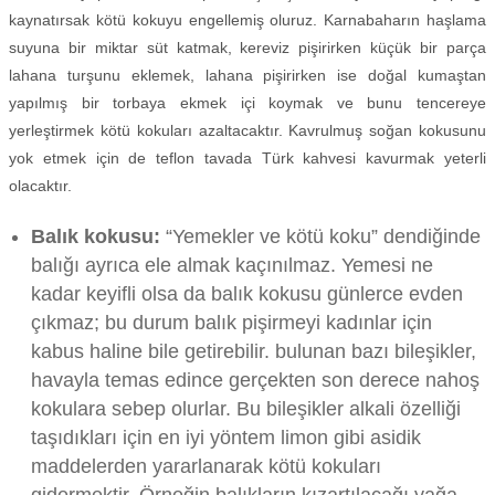
kaynatırsak kötü kokuyu engellemiş oluruz. Karnabaharın haşlama
suyuna bir miktar süt katmak, kereviz pişirirken küçük bir parça
lahana turşunu eklemek, lahana pişirirken ise doğal kumaştan
yapılmış bir torbaya ekmek içi koymak ve bunu tencereye
yerleştirmek kötü kokuları azaltacaktır. Kavrulmuş soğan kokusunu
yok etmek için de teflon tavada Türk kahvesi kavurmak yeterli
olacaktır.
Balık kokusu:
“Yemekler ve kötü koku” dendiğinde
balığı ayrıca ele almak kaçınılmaz. Yemesi ne
kadar keyifli olsa da balık kokusu günlerce evden
çıkmaz; bu durum balık pişirmeyi kadınlar için
kabus haline bile getirebilir. bulunan bazı bileşikler,
havayla temas edince gerçekten son derece nahoş
kokulara sebep olurlar. Bu bileşikler alkali özelliği
taşıdıkları için en iyi yöntem limon gibi asidik
maddelerden yararlanarak kötü kokuları
gidermektir. Örneğin balıkların kızartılacağı yağa