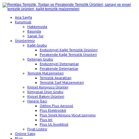
Ana Sayfa
Kurumsal
Hakkımızda
Basında
Sanal Tur
Ürünlerimiz
Kağıt Grubu
Endüstriyel Kağıt Temizlik Ürünleri
Perakende Kağıt Temizlik Ürünleri
Deterjan Grubu
Endüstriyel Deterjanlar
Perakende Deterjanlar
Temizlik Malzemeleri
Temizlik Aparatları
Temizlik Sarf Malzemeleri
Kişisel Koruyucu Ürünler
Kimyasal Ürün Grubu
Kişisel Bakım Ürünleri
Haşere İlacı
Oithox Plus Aerosol
Plus Elektrolikit
Plus Sinek Kovucu Vücut Losyonu
Plus Jel
Plus UL İnsektisit
Fiyat Listesi
Online Satış
Blog