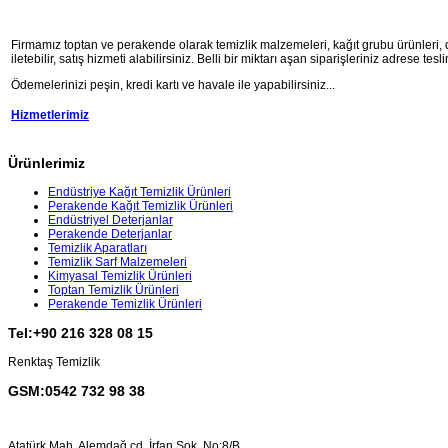
Firmamız toptan ve perakende olarak temizlik malzemeleri, kağıt grubu ürünleri, deter
iletebilir, satış hizmeti alabilirsiniz. Belli bir miktarı aşan siparişleriniz adrese tesli
Ödemelerinizi peşin, kredi kartı ve havale ile yapabilirsiniz...
Hizmetlerimiz
Ürünlerimiz
Endüstriye Kağıt Temizlik Ürünleri
Perakende Kağıt Temizlik Ürünleri
Endüstriyel Deterjanlar
Perakende Deterjanlar
Temizlik Aparatları
Temizlik Sarf Malzemeleri
Kimyasal Temizlik Ürünleri
Toptan Temizlik Ürünleri
Perakende Temizlik Ürünleri
Tel:+90 216 328 08 15
Renktaş Temizlik
GSM:0542 732 98 38
Atatürk Mah. Alemdağ cd. İrfan Sok. No:8/B