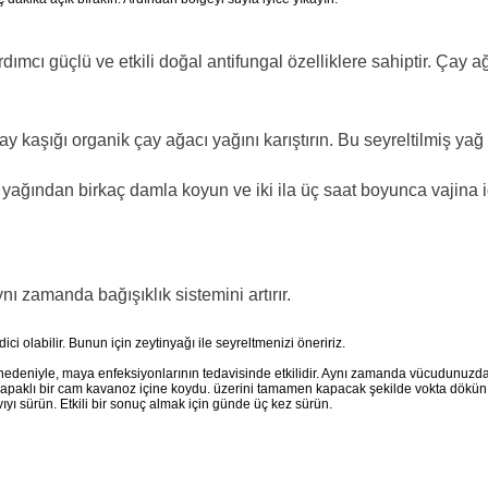
cı güçlü ve etkili doğal antifungal özelliklere sahiptir. Çay ağa
çay kaşığı organik çay ağacı yağını karıştırın. Bu seyreltilmiş ya
ağından birkaç damla koyun ve iki ila üç saat boyunca vajina içi
nı zamanda bağışıklık sistemini artırır.
ci olabilir. Bunun için zeytinyağı ile seyreltmenizi öneririz.
i nedeniyle, maya enfeksiyonlarının tedavisinde etkilidir. Aynı zamanda vücudunuzdaki
 kapaklı bir cam kavanoz içine koydu. üzerini tamamen kapacak şekilde vokta dökün v
yı sürün. Etkili bir sonuç almak için günde üç kez sürün.