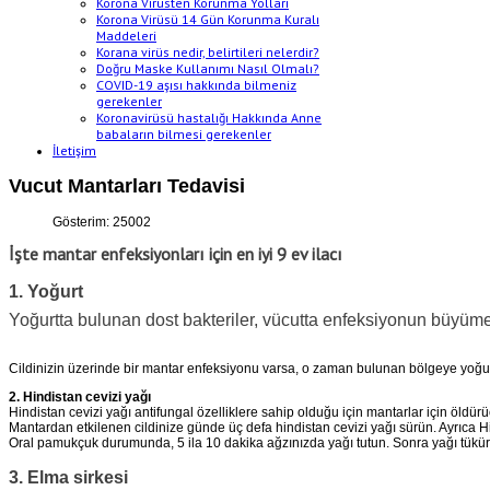
Korona Virüsten Korunma Yolları
Korona Virüsü 14 Gün Korunma Kuralı
Maddeleri
Korana virüs nedir, belirtileri nelerdir?
Doğru Maske Kullanımı Nasıl Olmalı?
COVID-19 aşısı hakkında bilmeniz
gerekenler
Koronavirüsü hastalığı Hakkında Anne
babaların bilmesi gerekenler
İletişim
Vucut Mantarları Tedavisi
Gösterim: 25002
İşte mantar enfeksiyonları için en iyi 9 ev ilacı
1. Yoğurt
Yoğurtta bulunan dost bakteriler, vücutta enfeksiyonun büyümes
Cildinizin üzerinde bir mantar enfeksiyonu varsa, o zaman bulunan bölgeye yoğurt 
2. Hindistan cevizi yağı
Hindistan cevizi yağı antifungal özelliklere sahip olduğu için mantarlar için öldür
Mantardan etkilenen cildinize günde üç defa hindistan cevizi yağı sürün. Ayrıca Hind
Oral pamukçuk durumunda, 5 ila 10 dakika ağzınızda yağı tutun. Sonra yağı tükü
3. Elma sirkesi