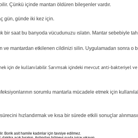
lir. Çünkü içinde mantarı öldüren bileşenler vardır.
aç gün, günde iki kez için.
ık bir saat bu banyoda vücudunuzu ıslatın. Mantar sebebiyle tahri
rın ve mantardan etkilenen cildinizi silin. Uygulamadan sonra o b
 etmek için de kullanılabilir. Sarımsak içindeki mevcut anti-bakteriye
a enfeksiyonlarının sorumlu mantarla mücadele etmek için kullanıl
sürecini hızlandırmak ve kısa bir sürede etkili sonuçlar alınması
ir. Borik asit hamile kadınlar için tavsiye edilmez.
ç dakika açık bırakın. Ardından bölgeyi suyla iyice yıkayın.