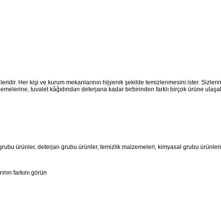
eridir. Her kişi ve kurum mekanlarının hijyenik şekilde temizlenmesini ister. Sizlerin 
melerine, tuvalet kâğıdından deterjana kadar birbirinden farklı birçok ürüne ulaşabi
grubu ürünler, deterjan grubu ürünler, temizlik malzemeleri, kimyasal grubu ürünlerin
ının farkını görün