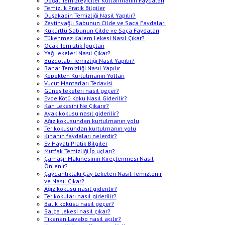
Doğal Temizleyiciler Kullanmanın Faydaları
Temizlik Pratik Bilgiler
Duşakabin Temizliği Nasıl Yapılır?
Zeytinyağlı Sabunun Cilde ve Saça Faydaları
Kükürtlü Sabunun Cilde ve Saça Faydaları
Tükenmez Kalem Lekesi Nasıl Çıkar?
Ocak Temizlik İpuçları
Yağ Lekeleri Nasıl Çıkar?
Buzdolabı Temizliği Nasıl Yapılır?
Bahar Temizliği Nasıl Yapılır
Kepekten Kurtulmanın Yolları
Vucut Mantarları Tedavisi
Güneş lekeleri nasıl geçer?
Evde Kötü Koku Nasıl Giderilir?
Kan Lekesini Ne Çıkarır?
Ayak kokusu nasıl giderilir?
Ağız kokusundan kurtulmanın yolu
Ter kokusundan kurtulmanın yolu
Kınanın faydaları nelerdir?
Ev Hayatı Pratik Bilgiler
Mutfak Temizliği İp uçları?
Çamaşır Makinesinin Kireçlenmesi Nasıl
Önlenir?
Çaydanlıktaki Çay Lekeleri Nasıl Temizlenir
ve Nasıl Çıkar?
Ağız kokusu nasıl giderilir?
Ter kokuları nasıl giderilir?
Balık kokusu nasıl geçer?
Salça lekesi nasıl çıkar?
Tıkanan Lavabo nasıl açılır?