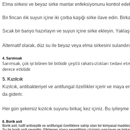
Elma sirkesi ve beyaz sirke mantar enfeksiyonunu kontrol edebi
Bir fincan ılık suyun içine iki çorba kaşığı sirke ilave edin. Birk
Sıcak bir banyo hazırlayın ve suyun içine sirke ekleyin. Yaklaş
Alternatif olarak, düz su ile beyaz veya elma sirkesini sulandı
4. Sarımsak
Sarımsak, çok iyi bilinen bir bitkidir çeşitli rahatsızlıkları tedavi
derece etkilidir.
5. Kızılcık
Kızılcık, antibakteriyel ve antifungal özellikler içerir ve may
da giderir.
Her gün şekersiz kızılcık suyunu birkaç kez içiniz. Bu iyileşme 
6. Borik asit
Borik asit, hafif antiseptik ve antifungal özelliklere sahip olan bir kimyasal madded
Su ile borik asiti seyreltin. Etkilenen alana seyreltilmiş çözümü uygulayın ve birka