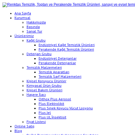
Ana Sayfa
Kurumsal
Hakkımızda
Basında
Sanal Tur
Ürünlerimiz
Kağıt Grubu
Endüstriyel Kağıt Temizlik Ürünleri
Perakende Kağıt Temizlik Ürünleri
Deterjan Grubu
Endüstriyel Deterjanlar
Perakende Deterjanlar
Temizlik Malzemeleri
Temizlik Aparatları
Temizlik Sarf Malzemeleri
Kişisel Koruyucu Ürünler
Kimyasal Ürün Grubu
Kişisel Bakım Ürünleri
Haşere İlacı
Oithox Plus Aerosol
Plus Elektrolikit
Plus Sinek Kovucu Vücut Losyonu
Plus Jel
Plus UL İnsektisit
Fiyat Listesi
Online Satış
Blog