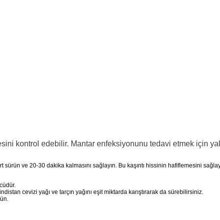
ini kontrol edebilir. Mantar enfeksiyonunu tedavi etmek için yal
sürün ve 20-30 dakika kalmasını sağlayın. Bu kaşıntı hissinin hafiflemesini sağlay
ücüdür.
istan cevizi yağı ve tarçın yağını eşit miktarda karıştırarak da sürebilirsiniz.
rün.