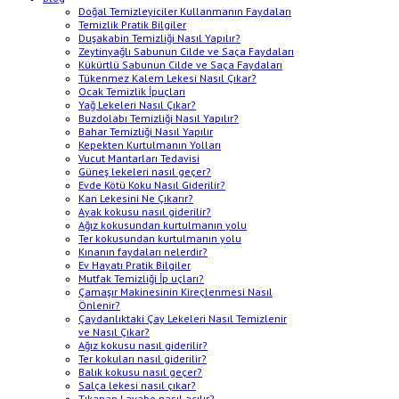
Doğal Temizleyiciler Kullanmanın Faydaları
Temizlik Pratik Bilgiler
Duşakabin Temizliği Nasıl Yapılır?
Zeytinyağlı Sabunun Cilde ve Saça Faydaları
Kükürtlü Sabunun Cilde ve Saça Faydaları
Tükenmez Kalem Lekesi Nasıl Çıkar?
Ocak Temizlik İpuçları
Yağ Lekeleri Nasıl Çıkar?
Buzdolabı Temizliği Nasıl Yapılır?
Bahar Temizliği Nasıl Yapılır
Kepekten Kurtulmanın Yolları
Vucut Mantarları Tedavisi
Güneş lekeleri nasıl geçer?
Evde Kötü Koku Nasıl Giderilir?
Kan Lekesini Ne Çıkarır?
Ayak kokusu nasıl giderilir?
Ağız kokusundan kurtulmanın yolu
Ter kokusundan kurtulmanın yolu
Kınanın faydaları nelerdir?
Ev Hayatı Pratik Bilgiler
Mutfak Temizliği İp uçları?
Çamaşır Makinesinin Kireçlenmesi Nasıl
Önlenir?
Çaydanlıktaki Çay Lekeleri Nasıl Temizlenir
ve Nasıl Çıkar?
Ağız kokusu nasıl giderilir?
Ter kokuları nasıl giderilir?
Balık kokusu nasıl geçer?
Salça lekesi nasıl çıkar?
Tıkanan Lavabo nasıl açılır?