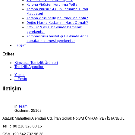
Korona Virüsten Korunma Yolları
Korona Virüsü 14 Gün Korunma Kuralı
Maddeleri
Korana virüs nedir, belirtileri nelerdir?
Doğru Maske Kullanımı Nasıl Olmalı?
COVID-19 aşısı hakkında bilmeniz
gerekenler
Koronavirüsü hastalığı Hakkında Anne
babaların bilmesi gerekenler
İletişim
Etiket
Kimyasal Temizlik Ürünleri
Temizlik Aparatları
Yazdır
e-Posta
İletişim
in
Team
Gösterim: 25162
Atatürk Mahallesi Alemdağ Cd. İrfan Sokak No:8/B ÜMRANİYE / İSTANBUL
Tel :+90 216 328 08 15
GSM :+90 542 732 98 38