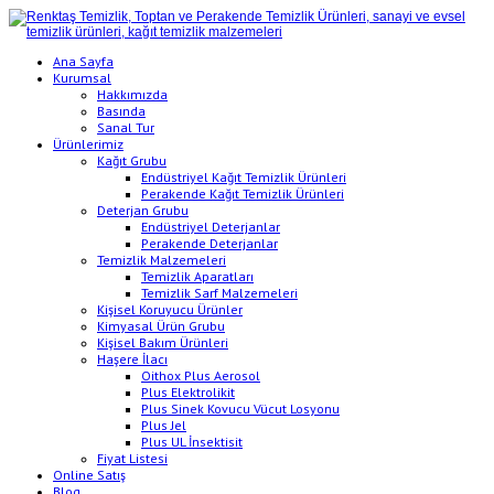
Ana Sayfa
Kurumsal
Hakkımızda
Basında
Sanal Tur
Ürünlerimiz
Kağıt Grubu
Endüstriyel Kağıt Temizlik Ürünleri
Perakende Kağıt Temizlik Ürünleri
Deterjan Grubu
Endüstriyel Deterjanlar
Perakende Deterjanlar
Temizlik Malzemeleri
Temizlik Aparatları
Temizlik Sarf Malzemeleri
Kişisel Koruyucu Ürünler
Kimyasal Ürün Grubu
Kişisel Bakım Ürünleri
Haşere İlacı
Oithox Plus Aerosol
Plus Elektrolikit
Plus Sinek Kovucu Vücut Losyonu
Plus Jel
Plus UL İnsektisit
Fiyat Listesi
Online Satış
Blog