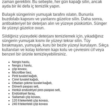
zaman gerektirir. Bu sebeple, her gün kapağı silin, ancak
ayda bir iki defa iç temizlik yapın.
Bulaşık süngerinin yumuşak tarafını ıslatın. Bununla
buzdolabı kapısını ve yanlarını güzelce silin. Daha sonra,
antibakteriyel bir deterjan alın ve yüzeye püskürtün. Sünger
ile yüzeyi güzelce ovun.
Sildiğiniz yüzeydeki deterjanı temizlemek için, yıkadığınız
süngerin yumuşak kısmı ile yüzeyi tekrar silin. Tüy
bırakmayan, yumuşak, kuru bir bezle yüzeyi kurulayın. Sıkça
kullanılan ve kolay kirlenen kapı kolu ve çevresini cif veya
benzeri bir ürünle temizleyebilirsiniz.
Nergis havlu,
Nergis z havlu,
çöp kovası,
Microfiber bez,
Pinti tuvalet kağıdı,
Cimri tuvalet kağıdı,
Ortadan çekme tuvalet kağıdı,
Dönerli paspas seti,
Herkül endüstriyel pres paspas seti,
Endüstriyel faraş,
Sallamalı çöp kovası,
120 lt tekerlekli çöp kovası,
240 lt tekerlekli çöp kovası