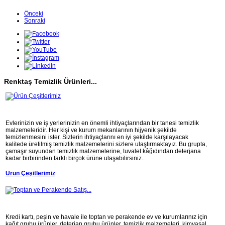
Önceki
Sonraki
Renktaş Temizlik Ürünleri...
Evlerinizin ve iş yerlerinizin en önemli ihtiyaçlarından bir tanesi temizlik
malzemeleridir. Her kişi ve kurum mekanlarının hijyenik şekilde
temizlenmesini ister. Sizlerin ihtiyaçlarını en iyi şekilde karşılayacak
kalitede üretilmiş temizlik malzemelerini sizlere ulaştırmaktayız. Bu grupta,
çamaşır suyundan temizlik malzemelerine, tuvalet kâğıdından deterjana
kadar birbirinden farklı birçok ürüne ulaşabilirsiniz..
Ürün Çeşitlerimiz
Kredi kartı, peşin ve havale ile toptan ve perakende ev ve kurumlarınız için
kağıt grubu ürünler, deterjan grubu ürünler, temizlik malzemeleri, kimyasal