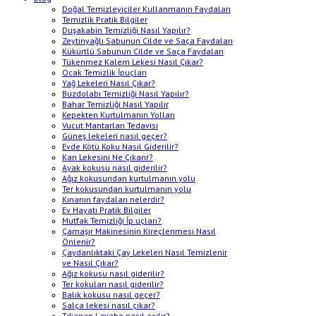
Doğal Temizleyiciler Kullanmanın Faydaları
Temizlik Pratik Bilgiler
Duşakabin Temizliği Nasıl Yapılır?
Zeytinyağlı Sabunun Cilde ve Saça Faydaları
Kükürtlü Sabunun Cilde ve Saça Faydaları
Tükenmez Kalem Lekesi Nasıl Çıkar?
Ocak Temizlik İpuçları
Yağ Lekeleri Nasıl Çıkar?
Buzdolabı Temizliği Nasıl Yapılır?
Bahar Temizliği Nasıl Yapılır
Kepekten Kurtulmanın Yolları
Vucut Mantarları Tedavisi
Güneş lekeleri nasıl geçer?
Evde Kötü Koku Nasıl Giderilir?
Kan Lekesini Ne Çıkarır?
Ayak kokusu nasıl giderilir?
Ağız kokusundan kurtulmanın yolu
Ter kokusundan kurtulmanın yolu
Kınanın faydaları nelerdir?
Ev Hayatı Pratik Bilgiler
Mutfak Temizliği İp uçları?
Çamaşır Makinesinin Kireçlenmesi Nasıl
Önlenir?
Çaydanlıktaki Çay Lekeleri Nasıl Temizlenir
ve Nasıl Çıkar?
Ağız kokusu nasıl giderilir?
Ter kokuları nasıl giderilir?
Balık kokusu nasıl geçer?
Salça lekesi nasıl çıkar?
Tıkanan Lavabo nasıl açılır?