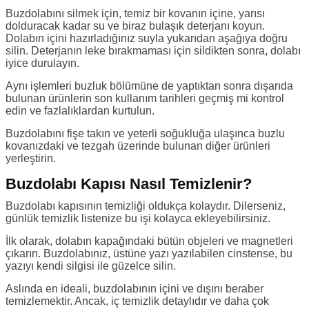
Buzdolabını silmek için, temiz bir kovanın içine, yarısı
dolduracak kadar su ve biraz bulaşık deterjanı koyun.
Dolabın içini hazırladığınız suyla yukarıdan aşağıya doğru
silin. Deterjanın leke bırakmaması için sildikten sonra, dolabı
iyice durulayın.
Aynı işlemleri buzluk bölümüne de yaptıktan sonra dışarıda
bulunan ürünlerin son kullanım tarihleri geçmiş mi kontrol
edin ve fazlalıklardan kurtulun.
Buzdolabını fişe takın ve yeterli soğukluğa ulaşınca buzlu
kovanızdaki ve tezgah üzerinde bulunan diğer ürünleri
yerleştirin.
Buzdolabı Kapısı Nasıl Temizlenir?
Buzdolabı kapısının temizliği oldukça kolaydır. Dilerseniz,
günlük temizlik listenize bu işi kolayca ekleyebilirsiniz.
İlk olarak, dolabın kapağındaki bütün objeleri ve magnetleri
çıkarın. Buzdolabınız, üstüne yazı yazılabilen cinstense, bu
yazıyı kendi silgisi ile güzelce silin.
Aslında en ideali, buzdolabının içini ve dışını beraber
temizlemektir. Ancak, iç temizlik detaylıdır ve daha çok