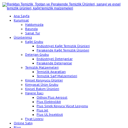
Ana Sayfa
Kurumsal
Hakkımızda
Basında
Sanal Tur
Ürünlerimiz
Kağıt Grubu
Endüstriyel Kağıt Temizlik Ürünleri
Perakende Kağıt Temizlik Ürünleri
Deterjan Grubu
Endüstriyel Deterjanlar
Perakende Deterjanlar
Temizlik Malzemeleri
Temizlik Aparatları
Temizlik Sarf Malzemeleri
Kişisel Koruyucu Ürünler
Kimyasal Ürün Grubu
Kişisel Bakım Ürünleri
Haşere İlacı
Oithox Plus Aerosol
Plus Elektrolikit
Plus Sinek Kovucu Vücut Losyonu
Plus Jel
Plus UL İnsektisit
Fiyat Listesi
Online Satış
Blog