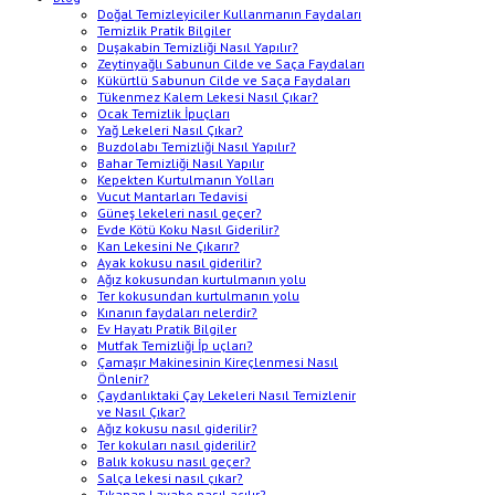
Doğal Temizleyiciler Kullanmanın Faydaları
Temizlik Pratik Bilgiler
Duşakabin Temizliği Nasıl Yapılır?
Zeytinyağlı Sabunun Cilde ve Saça Faydaları
Kükürtlü Sabunun Cilde ve Saça Faydaları
Tükenmez Kalem Lekesi Nasıl Çıkar?
Ocak Temizlik İpuçları
Yağ Lekeleri Nasıl Çıkar?
Buzdolabı Temizliği Nasıl Yapılır?
Bahar Temizliği Nasıl Yapılır
Kepekten Kurtulmanın Yolları
Vucut Mantarları Tedavisi
Güneş lekeleri nasıl geçer?
Evde Kötü Koku Nasıl Giderilir?
Kan Lekesini Ne Çıkarır?
Ayak kokusu nasıl giderilir?
Ağız kokusundan kurtulmanın yolu
Ter kokusundan kurtulmanın yolu
Kınanın faydaları nelerdir?
Ev Hayatı Pratik Bilgiler
Mutfak Temizliği İp uçları?
Çamaşır Makinesinin Kireçlenmesi Nasıl
Önlenir?
Çaydanlıktaki Çay Lekeleri Nasıl Temizlenir
ve Nasıl Çıkar?
Ağız kokusu nasıl giderilir?
Ter kokuları nasıl giderilir?
Balık kokusu nasıl geçer?
Salça lekesi nasıl çıkar?
Tıkanan Lavabo nasıl açılır?