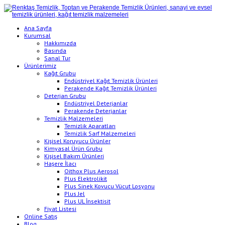
Ana Sayfa
Kurumsal
Hakkımızda
Basında
Sanal Tur
Ürünlerimiz
Kağıt Grubu
Endüstriyel Kağıt Temizlik Ürünleri
Perakende Kağıt Temizlik Ürünleri
Deterjan Grubu
Endüstriyel Deterjanlar
Perakende Deterjanlar
Temizlik Malzemeleri
Temizlik Aparatları
Temizlik Sarf Malzemeleri
Kişisel Koruyucu Ürünler
Kimyasal Ürün Grubu
Kişisel Bakım Ürünleri
Haşere İlacı
Oithox Plus Aerosol
Plus Elektrolikit
Plus Sinek Kovucu Vücut Losyonu
Plus Jel
Plus UL İnsektisit
Fiyat Listesi
Online Satış
Blog