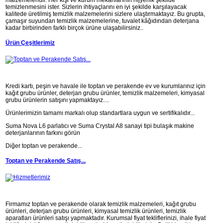
malzemeleridir. Her kişi ve kurum mekanlarının hijyenik şekilde
temizlenmesini ister. Sizlerin ihtiyaçlarını en iyi şekilde karşılayacak
kalitede üretilmiş temizlik malzemelerini sizlere ulaştırmaktayız. Bu grupta,
çamaşır suyundan temizlik malzemelerine, tuvalet kâğıdından deterjana
kadar birbirinden farklı birçok ürüne ulaşabilirsiniz..
Ürün Çeşitlerimiz
Kredi kartı, peşin ve havale ile toptan ve perakende ev ve kurumlarınız için
kağıt grubu ürünler, deterjan grubu ürünler, temizlik malzemeleri, kimyasal
grubu ürünlerin satışını yapmaktayız....
Ürünlerimizin tamamı markalı olup standartlara uygun ve sertifikalıdır...
Suma Nova L6 parlatıcı ve Suma Crystal A8 sanayi tipi bulaşık makine
deterjanlarının farkını görün
Diğer toptan ve perakende...
Toptan ve Perakende Satış...
Firmamız toptan ve perakende olarak temizlik malzemeleri, kağıt grubu
ürünleri, deterjan grubu ürünleri, kimyasal temizlik ürünleri, temizlik
aparatları ürünleri satışı yapmaktadır. Kurumsal fiyat tekliflerinizi, ihale fiyat