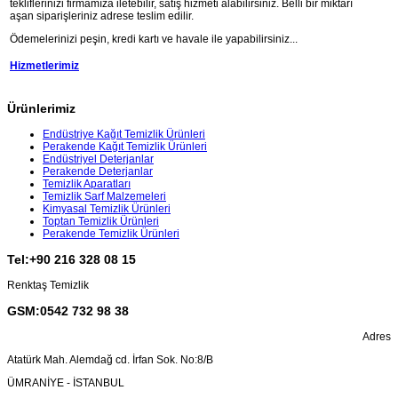
tekliflerinizi firmamıza iletebilir, satış hizmeti alabilirsiniz. Belli bir miktarı
aşan siparişleriniz adrese teslim edilir.
Ödemelerinizi peşin, kredi kartı ve havale ile yapabilirsiniz...
Hizmetlerimiz
Ürünlerimiz
Endüstriye Kağıt Temizlik Ürünleri
Perakende Kağıt Temizlik Ürünleri
Endüstriyel Deterjanlar
Perakende Deterjanlar
Temizlik Aparatları
Temizlik Sarf Malzemeleri
Kimyasal Temizlik Ürünleri
Toptan Temizlik Ürünleri
Perakende Temizlik Ürünleri
Tel:+90 216 328 08 15
Renktaş Temizlik
GSM:0542 732 98 38
Adres
Atatürk Mah. Alemdağ cd. İrfan Sok. No:8/B
ÜMRANİYE - İSTANBUL