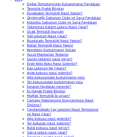
Doğal Temizleyiciler Kullanmanın Faydaları
Temizlik Pratik Bilgiler
Duşakabin Temizliği Nasıl Yapılır?
Zeytinyağlı Sabunun Cilde ve Saça Faydaları
Kükürtlü Sabunun Cilde ve Saça Faydaları
Tükenmez Kalem Lekesi Nasıl Çıkar?
Ocak Temizlik İpuçları
Yağ Lekeleri Nasıl Çıkar?
Buzdolabı Temizliği Nasıl Yapılır?
Bahar Temizliği Nasıl Yapılır
Kepekten Kurtulmanın Yolları
Vucut Mantarları Tedavisi
Güneş lekeleri nasıl geçer?
Evde Kötü Koku Nasıl Giderilir?
Kan Lekesini Ne Çıkarır?
Ayak kokusu nasıl giderilir?
Ağız kokusundan kurtulmanın yolu
Ter kokusundan kurtulmanın yolu
Kınanın faydaları nelerdir?
Ev Hayatı Pratik Bilgiler
Mutfak Temizliği İp uçları?
Çamaşır Makinesinin Kireçlenmesi Nasıl
Önlenir?
Çaydanlıktaki Çay Lekeleri Nasıl Temizlenir
ve Nasıl Çıkar?
Ağız kokusu nasıl giderilir?
Ter kokuları nasıl giderilir?
Balık kokusu nasıl geçer?
Salça lekesi nasıl çıkar?
Tıkanan Lavabo nasıl açılır?