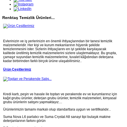
Renktaş Temizlik Ürünleri...
Evlerinizin ve iş yerlerinizin en önemli ihtiyaçlarından bir tanesi temizlik
malzemeleridir. Her kişi ve kurum mekanlarının hijyenik şekilde
temizlenmesini ister. Sizlerin ihtiyaçlarını en iyi şekilde karşılayacak
kalitede üretilmiş temizlik malzemelerini sizlere ulaştırmaktayız. Bu grupta,
çamaşır suyundan temizlik malzemelerine, tuvalet kâğıdından deterjana
kadar birbirinden farklı birçok ürüne ulaşabilirsiniz..
Ürün Çeşitlerimiz
Kredi kartı, peşin ve havale ile toptan ve perakende ev ve kurumlarınız için
kağıt grubu ürünler, deterjan grubu ürünler, temizlik malzemeleri, kimyasal
grubu ürünlerin satışını yapmaktayız....
Ürünlerimizin tamamı markalı olup standartlara uygun ve sertifikalıdır...
Suma Nova L6 parlatıcı ve Suma Crystal A8 sanayi tipi bulaşık makine
deterjanlarının farkını görün