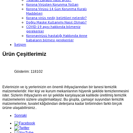
Korona Virüsten Korunma Yolları
Korona Virüsü 14 Gün Korunma Kuralı
Maddeleri
Korana virüs nedir, belirtileri nelerdir?
Doğru Maske Kullanımı Nasıl Olmalı?
COVID-19 aşısı hakkında bilmeniz
gerekenler
Koronavirüsü hastalığı Hakkında Anne
babaların bilmesi gerekenler
İletişim
Ürün Çeşitlerimiz
Gösterim: 118102
Evlerinizin ve iş yerlerinizin en önemli ihtiyaçlarından bir tanesi temizlik
malzemeleridir. Her kişi ve kurum mekanlarının hijyenik şekilde temizlenmesini
ister. Sizlerin ihtiyaçlarını en iyi şekilde karşılayacak kalitede üretilmiş temizlik
malzemelerini sizlere ulaştırmaktayız. Bu grupta, çamaşır suyundan temizlik
malzemelerine, tuvalet kâğıdından deterjana kadar birbirinden farklı birçok
ürüne ulaşabilirsiniz..
Sonraki