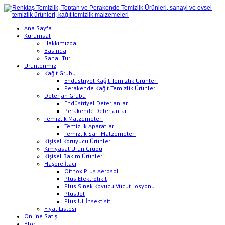
Ana Sayfa
Kurumsal
Hakkımızda
Basında
Sanal Tur
Ürünlerimiz
Kağıt Grubu
Endüstriyel Kağıt Temizlik Ürünleri
Perakende Kağıt Temizlik Ürünleri
Deterjan Grubu
Endüstriyel Deterjanlar
Perakende Deterjanlar
Temizlik Malzemeleri
Temizlik Aparatları
Temizlik Sarf Malzemeleri
Kişisel Koruyucu Ürünler
Kimyasal Ürün Grubu
Kişisel Bakım Ürünleri
Haşere İlacı
Oithox Plus Aerosol
Plus Elektrolikit
Plus Sinek Kovucu Vücut Losyonu
Plus Jel
Plus UL İnsektisit
Fiyat Listesi
Online Satış
Blog