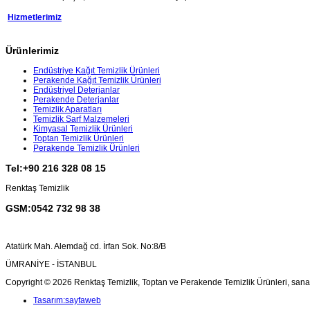
Hizmetlerimiz
Ürünlerimiz
Endüstriye Kağıt Temizlik Ürünleri
Perakende Kağıt Temizlik Ürünleri
Endüstriyel Deterjanlar
Perakende Deterjanlar
Temizlik Aparatları
Temizlik Sarf Malzemeleri
Kimyasal Temizlik Ürünleri
Toptan Temizlik Ürünleri
Perakende Temizlik Ürünleri
Tel:+90 216 328 08 15
Renktaş Temizlik
GSM:0542 732 98 38
Atatürk Mah. Alemdağ cd. İrfan Sok. No:8/B
ÜMRANİYE - İSTANBUL
Copyright © 2026 Renktaş Temizlik, Toptan ve Perakende Temizlik Ürünleri, sanayi 
Tasarım:sayfaweb