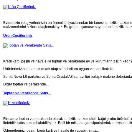
Evlerinizin ve iş yerlerinizin en önemli ihtiyaçlarından bir tanesi temizlik malzemel
malzemelerini sizlere ulaştırmaktayız. Bu grupta, çamaşır suyundan temizlik malze
Ürün Çeşitlerimiz
Kredi kartı, peşin ve havale ile toptan ve perakende ev ve kurumlarınız için kağıt 
Ürünlerimizin tamamı markalı olup standartlara uygun ve sertifikalıdır...
Suma Nova L6 parlatıcı ve Suma Crystal A8 sanayi tipi bulaşık makine deterjanlar
Diğer toptan ve perakende...
Toptan ve Perakende Satış...
Firmamız toptan ve perakende olarak temizlik malzemeleri, kağıt grubu ürünleri, deter
iletebilir, satış hizmeti alabilirsiniz. Belli bir miktarı aşan siparişleriniz adrese tesli
Ödemelerinizi peşin, kredi kartı ve havale ile yapabilirsiniz...