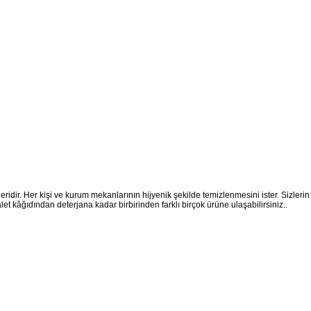
eridir. Her kişi ve kurum mekanlarının hijyenik şekilde temizlenmesini ister. Sizlerin 
et kâğıdından deterjana kadar birbirinden farklı birçok ürüne ulaşabilirsiniz..