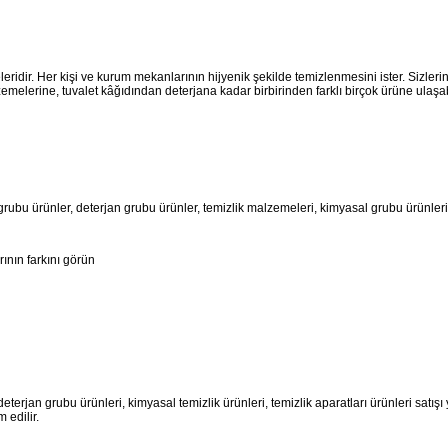
eridir. Her kişi ve kurum mekanlarının hijyenik şekilde temizlenmesini ister. Sizlerin 
melerine, tuvalet kâğıdından deterjana kadar birbirinden farklı birçok ürüne ulaşabi
grubu ürünler, deterjan grubu ürünler, temizlik malzemeleri, kimyasal grubu ürünlerin
ının farkını görün
jan grubu ürünleri, kimyasal temizlik ürünleri, temizlik aparatları ürünleri satışı yap
m edilir.