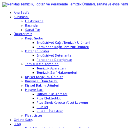
Ana Sayfa
Kurumsal
Hakkımızda
Basında
Sanal Tur
Ürünlerimiz
Kağıt Grubu
Endüstriyel Kağıt Temizlik Ürünleri
Perakende Kağıt Temizlik Ürünleri
Deterjan Grubu
Endüstriyel Deterjanlar
Perakende Deterjanlar
Temizlik Malzemeleri
Temizlik Aparatları
Temizlik Sarf Malzemeleri
Kişisel Koruyucu Ürünler
Kimyasal Ürün Grubu
Kişisel Bakım Ürünleri
Haşere İlacı
Oithox Plus Aerosol
Plus Elektrolikit
Plus Sinek Kovucu Vücut Losyonu
Plus Jel
Plus UL İnsektisit
Fiyat Listesi
Online Satış
Blog