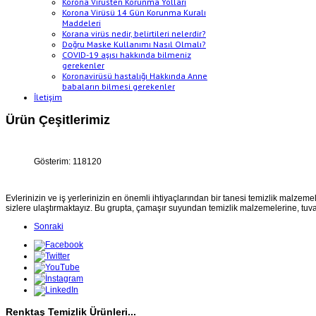
Korona Virüsten Korunma Yolları
Korona Virüsü 14 Gün Korunma Kuralı
Maddeleri
Korana virüs nedir, belirtileri nelerdir?
Doğru Maske Kullanımı Nasıl Olmalı?
COVID-19 aşısı hakkında bilmeniz
gerekenler
Koronavirüsü hastalığı Hakkında Anne
babaların bilmesi gerekenler
İletişim
Ürün Çeşitlerimiz
Gösterim: 118120
Evlerinizin ve iş yerlerinizin en önemli ihtiyaçlarından bir tanesi temizlik malzemel
sizlere ulaştırmaktayız. Bu grupta, çamaşır suyundan temizlik malzemelerine, tuval
Sonraki
Renktaş Temizlik Ürünleri...