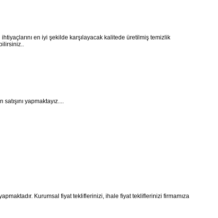
ihtiyaçlarını en iyi şekilde karşılayacak kalitede üretilmiş temizlik
lirsiniz..
 satışını yapmaktayız....
maktadır. Kurumsal fiyat tekliflerinizi, ihale fiyat tekliflerinizi firmamıza