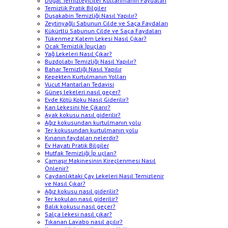
Doğal Temizleyiciler Kullanmanın Faydaları
Temizlik Pratik Bilgiler
Duşakabin Temizliği Nasıl Yapılır?
Zeytinyağlı Sabunun Cilde ve Saça Faydaları
Kükürtlü Sabunun Cilde ve Saça Faydaları
Tükenmez Kalem Lekesi Nasıl Çıkar?
Ocak Temizlik İpuçları
Yağ Lekeleri Nasıl Çıkar?
Buzdolabı Temizliği Nasıl Yapılır?
Bahar Temizliği Nasıl Yapılır
Kepekten Kurtulmanın Yolları
Vucut Mantarları Tedavisi
Güneş lekeleri nasıl geçer?
Evde Kötü Koku Nasıl Giderilir?
Kan Lekesini Ne Çıkarır?
Ayak kokusu nasıl giderilir?
Ağız kokusundan kurtulmanın yolu
Ter kokusundan kurtulmanın yolu
Kınanın faydaları nelerdir?
Ev Hayatı Pratik Bilgiler
Mutfak Temizliği İp uçları?
Çamaşır Makinesinin Kireçlenmesi Nasıl
Önlenir?
Çaydanlıktaki Çay Lekeleri Nasıl Temizlenir
ve Nasıl Çıkar?
Ağız kokusu nasıl giderilir?
Ter kokuları nasıl giderilir?
Balık kokusu nasıl geçer?
Salça lekesi nasıl çıkar?
Tıkanan Lavabo nasıl açılır?