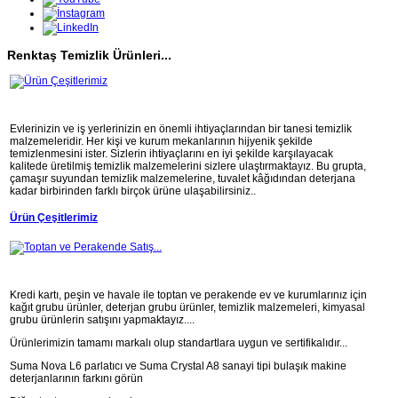
Renktaş Temizlik Ürünleri...
Evlerinizin ve iş yerlerinizin en önemli ihtiyaçlarından bir tanesi temizlik
malzemeleridir. Her kişi ve kurum mekanlarının hijyenik şekilde
temizlenmesini ister. Sizlerin ihtiyaçlarını en iyi şekilde karşılayacak
kalitede üretilmiş temizlik malzemelerini sizlere ulaştırmaktayız. Bu grupta,
çamaşır suyundan temizlik malzemelerine, tuvalet kâğıdından deterjana
kadar birbirinden farklı birçok ürüne ulaşabilirsiniz..
Ürün Çeşitlerimiz
Kredi kartı, peşin ve havale ile toptan ve perakende ev ve kurumlarınız için
kağıt grubu ürünler, deterjan grubu ürünler, temizlik malzemeleri, kimyasal
grubu ürünlerin satışını yapmaktayız....
Ürünlerimizin tamamı markalı olup standartlara uygun ve sertifikalıdır...
Suma Nova L6 parlatıcı ve Suma Crystal A8 sanayi tipi bulaşık makine
deterjanlarının farkını görün