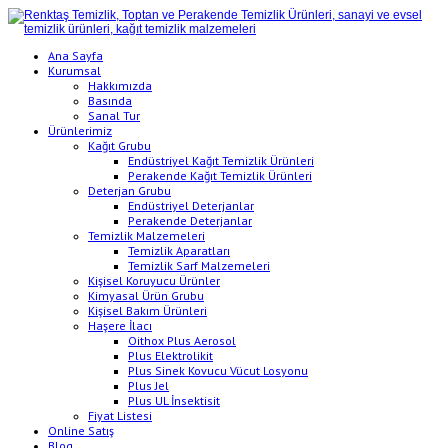
Ana Sayfa
Kurumsal
Hakkımızda
Basında
Sanal Tur
Ürünlerimiz
Kağıt Grubu
Endüstriyel Kağıt Temizlik Ürünleri
Perakende Kağıt Temizlik Ürünleri
Deterjan Grubu
Endüstriyel Deterjanlar
Perakende Deterjanlar
Temizlik Malzemeleri
Temizlik Aparatları
Temizlik Sarf Malzemeleri
Kişisel Koruyucu Ürünler
Kimyasal Ürün Grubu
Kişisel Bakım Ürünleri
Haşere İlacı
Oithox Plus Aerosol
Plus Elektrolikit
Plus Sinek Kovucu Vücut Losyonu
Plus Jel
Plus UL İnsektisit
Fiyat Listesi
Online Satış
Blog