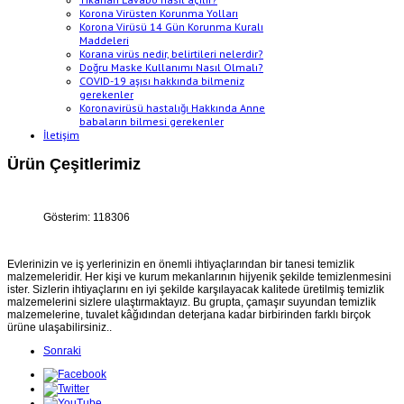
Korona Virüsten Korunma Yolları
Korona Virüsü 14 Gün Korunma Kuralı
Maddeleri
Korana virüs nedir, belirtileri nelerdir?
Doğru Maske Kullanımı Nasıl Olmalı?
COVID-19 aşısı hakkında bilmeniz
gerekenler
Koronavirüsü hastalığı Hakkında Anne
babaların bilmesi gerekenler
İletişim
Ürün Çeşitlerimiz
Gösterim: 118306
Evlerinizin ve iş yerlerinizin en önemli ihtiyaçlarından bir tanesi temizlik
malzemeleridir. Her kişi ve kurum mekanlarının hijyenik şekilde temizlenmesini
ister. Sizlerin ihtiyaçlarını en iyi şekilde karşılayacak kalitede üretilmiş temizlik
malzemelerini sizlere ulaştırmaktayız. Bu grupta, çamaşır suyundan temizlik
malzemelerine, tuvalet kâğıdından deterjana kadar birbirinden farklı birçok
ürüne ulaşabilirsiniz..
Sonraki