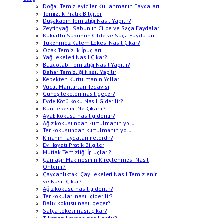
Doğal Temizleyiciler Kullanmanın Faydaları
Temizlik Pratik Bilgiler
Duşakabin Temizliği Nasıl Yapılır?
Zeytinyağlı Sabunun Cilde ve Saça Faydaları
Kükürtlü Sabunun Cilde ve Saça Faydaları
Tükenmez Kalem Lekesi Nasıl Çıkar?
Ocak Temizlik İpuçları
Yağ Lekeleri Nasıl Çıkar?
Buzdolabı Temizliği Nasıl Yapılır?
Bahar Temizliği Nasıl Yapılır
Kepekten Kurtulmanın Yolları
Vucut Mantarları Tedavisi
Güneş lekeleri nasıl geçer?
Evde Kötü Koku Nasıl Giderilir?
Kan Lekesini Ne Çıkarır?
Ayak kokusu nasıl giderilir?
Ağız kokusundan kurtulmanın yolu
Ter kokusundan kurtulmanın yolu
Kınanın faydaları nelerdir?
Ev Hayatı Pratik Bilgiler
Mutfak Temizliği İp uçları?
Çamaşır Makinesinin Kireçlenmesi Nasıl
Önlenir?
Çaydanlıktaki Çay Lekeleri Nasıl Temizlenir
ve Nasıl Çıkar?
Ağız kokusu nasıl giderilir?
Ter kokuları nasıl giderilir?
Balık kokusu nasıl geçer?
Salça lekesi nasıl çıkar?
Tıkanan Lavabo nasıl açılır?