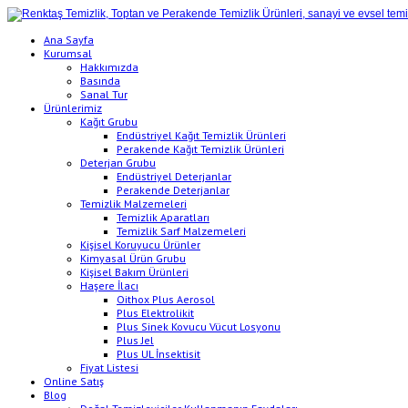
Ana Sayfa
Kurumsal
Hakkımızda
Basında
Sanal Tur
Ürünlerimiz
Kağıt Grubu
Endüstriyel Kağıt Temizlik Ürünleri
Perakende Kağıt Temizlik Ürünleri
Deterjan Grubu
Endüstriyel Deterjanlar
Perakende Deterjanlar
Temizlik Malzemeleri
Temizlik Aparatları
Temizlik Sarf Malzemeleri
Kişisel Koruyucu Ürünler
Kimyasal Ürün Grubu
Kişisel Bakım Ürünleri
Haşere İlacı
Oithox Plus Aerosol
Plus Elektrolikit
Plus Sinek Kovucu Vücut Losyonu
Plus Jel
Plus UL İnsektisit
Fiyat Listesi
Online Satış
Blog