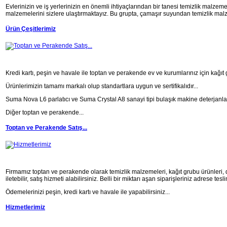
Evlerinizin ve iş yerlerinizin en önemli ihtiyaçlarından bir tanesi temizlik malzemel
malzemelerini sizlere ulaştırmaktayız. Bu grupta, çamaşır suyundan temizlik malze
Ürün Çeşitlerimiz
Kredi kartı, peşin ve havale ile toptan ve perakende ev ve kurumlarınız için kağıt 
Ürünlerimizin tamamı markalı olup standartlara uygun ve sertifikalıdır...
Suma Nova L6 parlatıcı ve Suma Crystal A8 sanayi tipi bulaşık makine deterjanlar
Diğer toptan ve perakende...
Toptan ve Perakende Satış...
Firmamız toptan ve perakende olarak temizlik malzemeleri, kağıt grubu ürünleri, deter
iletebilir, satış hizmeti alabilirsiniz. Belli bir miktarı aşan siparişleriniz adrese tesli
Ödemelerinizi peşin, kredi kartı ve havale ile yapabilirsiniz...
Hizmetlerimiz