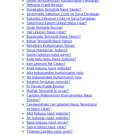
Doğal Temizleyiciler Kullanmanın Faydaları
Temizlik Pratik Bilgiler
Duşakabin Temizliği Nasıl Yapılır?
Zeytinyağlı Sabunun Cilde ve Saça Faydaları
Kükürtlü Sabunun Cilde ve Saça Faydaları
Tükenmez Kalem Lekesi Nasıl Çıkar?
Ocak Temizlik İpuçları
Yağ Lekeleri Nasıl Çıkar?
Buzdolabı Temizliği Nasıl Yapılır?
Bahar Temizliği Nasıl Yapılır
Kepekten Kurtulmanın Yolları
Vucut Mantarları Tedavisi
Güneş lekeleri nasıl geçer?
Evde Kötü Koku Nasıl Giderilir?
Kan Lekesini Ne Çıkarır?
Ayak kokusu nasıl giderilir?
Ağız kokusundan kurtulmanın yolu
Ter kokusundan kurtulmanın yolu
Kınanın faydaları nelerdir?
Ev Hayatı Pratik Bilgiler
Mutfak Temizliği İp uçları?
Çamaşır Makinesinin Kireçlenmesi Nasıl
Önlenir?
Çaydanlıktaki Çay Lekeleri Nasıl Temizlenir
ve Nasıl Çıkar?
Ağız kokusu nasıl giderilir?
Ter kokuları nasıl giderilir?
Balık kokusu nasıl geçer?
Salça lekesi nasıl çıkar?
Tıkanan Lavabo nasıl açılır?