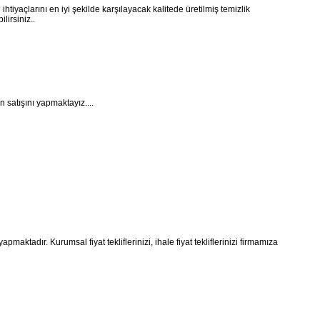
ihtiyaçlarını en iyi şekilde karşılayacak kalitede üretilmiş temizlik
lirsiniz..
 satışını yapmaktayız....
maktadır. Kurumsal fiyat tekliflerinizi, ihale fiyat tekliflerinizi firmamıza