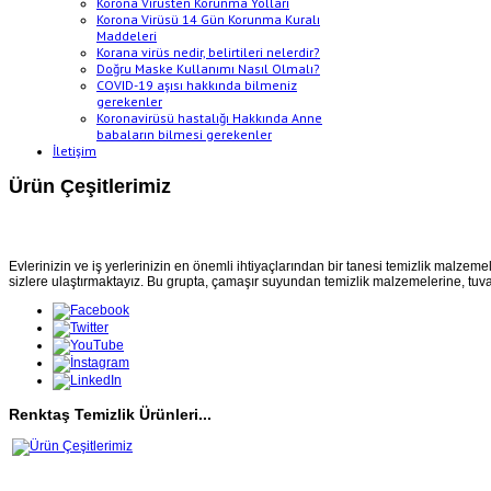
Korona Virüsten Korunma Yolları
Korona Virüsü 14 Gün Korunma Kuralı
Maddeleri
Korana virüs nedir, belirtileri nelerdir?
Doğru Maske Kullanımı Nasıl Olmalı?
COVID-19 aşısı hakkında bilmeniz
gerekenler
Koronavirüsü hastalığı Hakkında Anne
babaların bilmesi gerekenler
İletişim
Ürün Çeşitlerimiz
Evlerinizin ve iş yerlerinizin en önemli ihtiyaçlarından bir tanesi temizlik malzemel
sizlere ulaştırmaktayız. Bu grupta, çamaşır suyundan temizlik malzemelerine, tuval
Renktaş Temizlik Ürünleri...