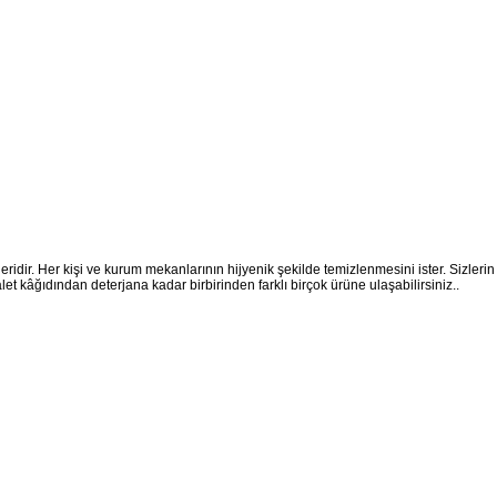
eridir. Her kişi ve kurum mekanlarının hijyenik şekilde temizlenmesini ister. Sizlerin 
et kâğıdından deterjana kadar birbirinden farklı birçok ürüne ulaşabilirsiniz..