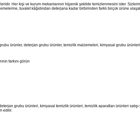
eridir. Her kişi ve kurum mekanlarının hijyenik şekilde temizlenmesini ister. Sizlerin 
melerine, tuvalet kâğıdından deterjana kadar birbirinden farklı birçok ürüne ulaşabi
grubu ürünler, deterjan grubu ürünler, temizlik malzemeleri, kimyasal grubu ürünlerin
ının farkını görün
jan grubu ürünleri, kimyasal temizlik ürünleri, temizlik aparatları ürünleri satışı yap
m edilir.