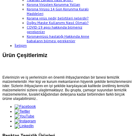
Korona Virüsten Korunma Yolları
Korona Virüsü 14 Gün Korunma Kuralı
Maddeleri
Korana virüs nedir, belirtileri nelerdir?
Doğru Maske Kullanımı Nasıl Olmalı?
COVID-19 aşısı hakkında bilmeniz
gerekenler
Koronavirüsü hastalığı Hakkında Anne
babaların bilmesi gerekenler
İletişim
Ürün Çeşitlerimiz
Evlerinizin ve iş yerlerinizin en önemli ihtiyaçlarından bir tanesi temizlik
malzemeleridir. Her kişi ve kurum mekanlarının hijyenik şekilde temizlenmesini
ister. Sizlerin ihtiyaçlarını en iyi şekilde karşılayacak kalitede üretilmiş temizlik
malzemelerini sizlere ulaştırmaktayız. Bu grupta, çamaşır suyundan temizlik
malzemelerine, tuvalet kâğıdından deterjana kadar birbirinden farklı birçok
ürüne ulaşabilirsiniz..
Renktaş Temizlik Ürünleri...