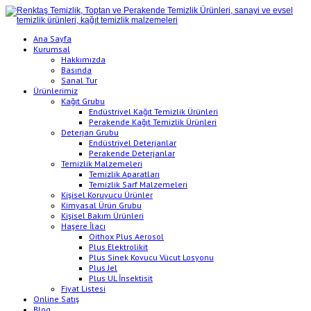
Ana Sayfa
Kurumsal
Hakkımızda
Basında
Sanal Tur
Ürünlerimiz
Kağıt Grubu
Endüstriyel Kağıt Temizlik Ürünleri
Perakende Kağıt Temizlik Ürünleri
Deterjan Grubu
Endüstriyel Deterjanlar
Perakende Deterjanlar
Temizlik Malzemeleri
Temizlik Aparatları
Temizlik Sarf Malzemeleri
Kişisel Koruyucu Ürünler
Kimyasal Ürün Grubu
Kişisel Bakım Ürünleri
Haşere İlacı
Oithox Plus Aerosol
Plus Elektrolikit
Plus Sinek Kovucu Vücut Losyonu
Plus Jel
Plus UL İnsektisit
Fiyat Listesi
Online Satış
Blog