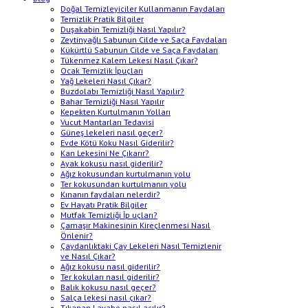
Doğal Temizleyiciler Kullanmanın Faydaları
Temizlik Pratik Bilgiler
Duşakabin Temizliği Nasıl Yapılır?
Zeytinyağlı Sabunun Cilde ve Saça Faydaları
Kükürtlü Sabunun Cilde ve Saça Faydaları
Tükenmez Kalem Lekesi Nasıl Çıkar?
Ocak Temizlik İpuçları
Yağ Lekeleri Nasıl Çıkar?
Buzdolabı Temizliği Nasıl Yapılır?
Bahar Temizliği Nasıl Yapılır
Kepekten Kurtulmanın Yolları
Vucut Mantarları Tedavisi
Güneş lekeleri nasıl geçer?
Evde Kötü Koku Nasıl Giderilir?
Kan Lekesini Ne Çıkarır?
Ayak kokusu nasıl giderilir?
Ağız kokusundan kurtulmanın yolu
Ter kokusundan kurtulmanın yolu
Kınanın faydaları nelerdir?
Ev Hayatı Pratik Bilgiler
Mutfak Temizliği İp uçları?
Çamaşır Makinesinin Kireçlenmesi Nasıl
Önlenir?
Çaydanlıktaki Çay Lekeleri Nasıl Temizlenir
ve Nasıl Çıkar?
Ağız kokusu nasıl giderilir?
Ter kokuları nasıl giderilir?
Balık kokusu nasıl geçer?
Salça lekesi nasıl çıkar?
Tıkanan Lavabo nasıl açılır?