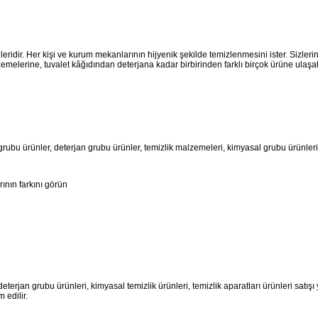
eridir. Her kişi ve kurum mekanlarının hijyenik şekilde temizlenmesini ister. Sizlerin 
melerine, tuvalet kâğıdından deterjana kadar birbirinden farklı birçok ürüne ulaşabi
grubu ürünler, deterjan grubu ürünler, temizlik malzemeleri, kimyasal grubu ürünlerin
ının farkını görün
jan grubu ürünleri, kimyasal temizlik ürünleri, temizlik aparatları ürünleri satışı yap
m edilir.