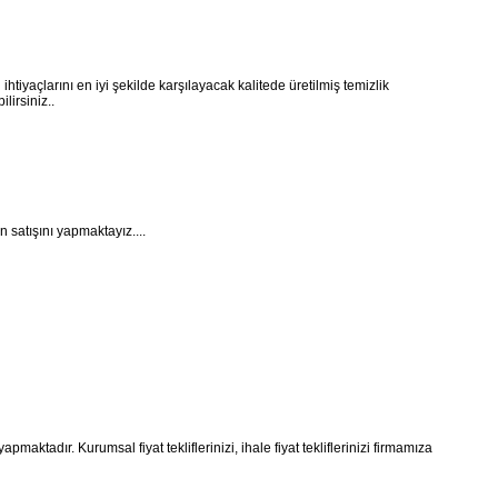
ihtiyaçlarını en iyi şekilde karşılayacak kalitede üretilmiş temizlik
lirsiniz..
 satışını yapmaktayız....
maktadır. Kurumsal fiyat tekliflerinizi, ihale fiyat tekliflerinizi firmamıza