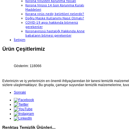
Korona Virüsten Korunma Yolları
Korona Virüsü 14 Gün Korunma Kuralı
Maddeleri
Korana virüs nedir, belirtileri nelerdir?
Doğru Maske Kullanımı Nasıl Olmalı?
COVID-19 aşısı hakkında bilmeniz
gerekenler
Koronavirüsü hastalığı Hakkında Anne
babaların bilmesi gerekenler
İletişim
Ürün Çeşitlerimiz
Gösterim: 118066
Evlerinizin ve iş yerlerinizin en önemli ihtiyaçlarından bir tanesi temizlik malzemel
sizlere ulaştırmaktayız. Bu grupta, çamaşır suyundan temizlik malzemelerine, tuval
Sonraki
Renktaş Temizlik Ürünleri...