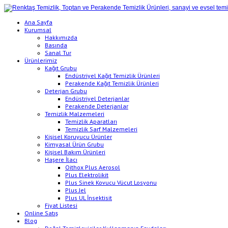
Ana Sayfa
Kurumsal
Hakkımızda
Basında
Sanal Tur
Ürünlerimiz
Kağıt Grubu
Endüstriyel Kağıt Temizlik Ürünleri
Perakende Kağıt Temizlik Ürünleri
Deterjan Grubu
Endüstriyel Deterjanlar
Perakende Deterjanlar
Temizlik Malzemeleri
Temizlik Aparatları
Temizlik Sarf Malzemeleri
Kişisel Koruyucu Ürünler
Kimyasal Ürün Grubu
Kişisel Bakım Ürünleri
Haşere İlacı
Oithox Plus Aerosol
Plus Elektrolikit
Plus Sinek Kovucu Vücut Losyonu
Plus Jel
Plus UL İnsektisit
Fiyat Listesi
Online Satış
Blog