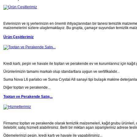
Evlerinizin ve iş yerlerinizin en önemli ihtiyaçlarından bir tanesi temizlik malzemel
malzemelerini sizlere ulaştırmaktayız. Bu grupta, çamaşır suyundan temizlik malze
Ürün Çeşitlerimiz
Kredi kartı, peşin ve havale ile toptan ve perakende ev ve kurumlarınız için kağıt 
Ürünlerimizin tamamı markalı olup standartlara uygun ve sertifikalıdır...
Suma Nova L6 parlatıcı ve Suma Crystal A8 sanayi tipi bulaşık makine deterjanlar
Diğer toptan ve perakende...
Toptan ve Perakende Satış...
Firmamız toptan ve perakende olarak temizlik malzemeleri, kağıt grubu ürünleri, deter
iletebilir, satış hizmeti alabilirsiniz. Belli bir miktarı aşan siparişleriniz adrese tesli
Ödemelerinizi peşin, kredi kartı ve havale ile yapabilirsiniz...