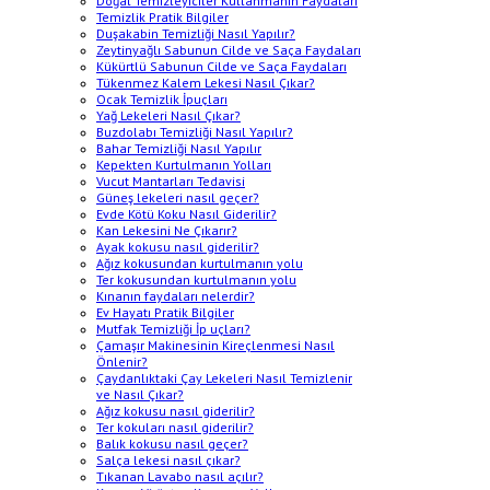
Doğal Temizleyiciler Kullanmanın Faydaları
Temizlik Pratik Bilgiler
Duşakabin Temizliği Nasıl Yapılır?
Zeytinyağlı Sabunun Cilde ve Saça Faydaları
Kükürtlü Sabunun Cilde ve Saça Faydaları
Tükenmez Kalem Lekesi Nasıl Çıkar?
Ocak Temizlik İpuçları
Yağ Lekeleri Nasıl Çıkar?
Buzdolabı Temizliği Nasıl Yapılır?
Bahar Temizliği Nasıl Yapılır
Kepekten Kurtulmanın Yolları
Vucut Mantarları Tedavisi
Güneş lekeleri nasıl geçer?
Evde Kötü Koku Nasıl Giderilir?
Kan Lekesini Ne Çıkarır?
Ayak kokusu nasıl giderilir?
Ağız kokusundan kurtulmanın yolu
Ter kokusundan kurtulmanın yolu
Kınanın faydaları nelerdir?
Ev Hayatı Pratik Bilgiler
Mutfak Temizliği İp uçları?
Çamaşır Makinesinin Kireçlenmesi Nasıl
Önlenir?
Çaydanlıktaki Çay Lekeleri Nasıl Temizlenir
ve Nasıl Çıkar?
Ağız kokusu nasıl giderilir?
Ter kokuları nasıl giderilir?
Balık kokusu nasıl geçer?
Salça lekesi nasıl çıkar?
Tıkanan Lavabo nasıl açılır?