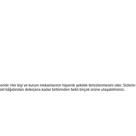
eridir. Her kişi ve kurum mekanlarının hijyenik şekilde temizlenmesini ister. Sizlerin 
et kâğıdından deterjana kadar birbirinden farklı birçok ürüne ulaşabilirsiniz..