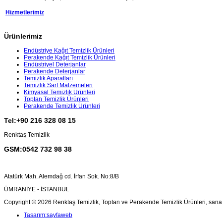
Hizmetlerimiz
Ürünlerimiz
Endüstriye Kağıt Temizlik Ürünleri
Perakende Kağıt Temizlik Ürünleri
Endüstriyel Deterjanlar
Perakende Deterjanlar
Temizlik Aparatları
Temizlik Sarf Malzemeleri
Kimyasal Temizlik Ürünleri
Toptan Temizlik Ürünleri
Perakende Temizlik Ürünleri
Tel:+90 216 328 08 15
Renktaş Temizlik
GSM:0542 732 98 38
Atatürk Mah. Alemdağ cd. İrfan Sok. No:8/B
ÜMRANİYE - İSTANBUL
Copyright © 2026 Renktaş Temizlik, Toptan ve Perakende Temizlik Ürünleri, sanayi 
Tasarım:sayfaweb