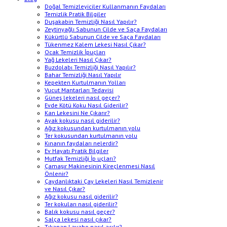
Doğal Temizleyiciler Kullanmanın Faydaları
Temizlik Pratik Bilgiler
Duşakabin Temizliği Nasıl Yapılır?
Zeytinyağlı Sabunun Cilde ve Saça Faydaları
Kükürtlü Sabunun Cilde ve Saça Faydaları
Tükenmez Kalem Lekesi Nasıl Çıkar?
Ocak Temizlik İpuçları
Yağ Lekeleri Nasıl Çıkar?
Buzdolabı Temizliği Nasıl Yapılır?
Bahar Temizliği Nasıl Yapılır
Kepekten Kurtulmanın Yolları
Vucut Mantarları Tedavisi
Güneş lekeleri nasıl geçer?
Evde Kötü Koku Nasıl Giderilir?
Kan Lekesini Ne Çıkarır?
Ayak kokusu nasıl giderilir?
Ağız kokusundan kurtulmanın yolu
Ter kokusundan kurtulmanın yolu
Kınanın faydaları nelerdir?
Ev Hayatı Pratik Bilgiler
Mutfak Temizliği İp uçları?
Çamaşır Makinesinin Kireçlenmesi Nasıl
Önlenir?
Çaydanlıktaki Çay Lekeleri Nasıl Temizlenir
ve Nasıl Çıkar?
Ağız kokusu nasıl giderilir?
Ter kokuları nasıl giderilir?
Balık kokusu nasıl geçer?
Salça lekesi nasıl çıkar?
Tıkanan Lavabo nasıl açılır?