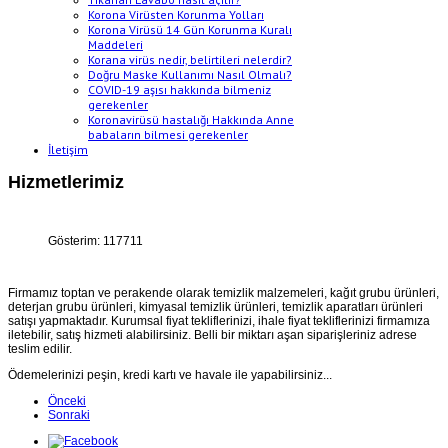
Korona Virüsten Korunma Yolları
Korona Virüsü 14 Gün Korunma Kuralı
Maddeleri
Korana virüs nedir, belirtileri nelerdir?
Doğru Maske Kullanımı Nasıl Olmalı?
COVID-19 aşısı hakkında bilmeniz
gerekenler
Koronavirüsü hastalığı Hakkında Anne
babaların bilmesi gerekenler
İletişim
Hizmetlerimiz
Gösterim: 117711
Firmamız toptan ve perakende olarak temizlik malzemeleri, kağıt grubu ürünleri,
deterjan grubu ürünleri, kimyasal temizlik ürünleri, temizlik aparatları ürünleri
satışı yapmaktadır. Kurumsal fiyat tekliflerinizi, ihale fiyat tekliflerinizi firmamıza
iletebilir, satış hizmeti alabilirsiniz. Belli bir miktarı aşan siparişleriniz adrese
teslim edilir.
Ödemelerinizi peşin, kredi kartı ve havale ile yapabilirsiniz...
Önceki
Sonraki