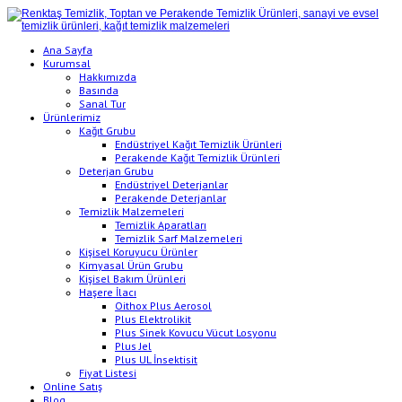
Ana Sayfa
Kurumsal
Hakkımızda
Basında
Sanal Tur
Ürünlerimiz
Kağıt Grubu
Endüstriyel Kağıt Temizlik Ürünleri
Perakende Kağıt Temizlik Ürünleri
Deterjan Grubu
Endüstriyel Deterjanlar
Perakende Deterjanlar
Temizlik Malzemeleri
Temizlik Aparatları
Temizlik Sarf Malzemeleri
Kişisel Koruyucu Ürünler
Kimyasal Ürün Grubu
Kişisel Bakım Ürünleri
Haşere İlacı
Oithox Plus Aerosol
Plus Elektrolikit
Plus Sinek Kovucu Vücut Losyonu
Plus Jel
Plus UL İnsektisit
Fiyat Listesi
Online Satış
Blog