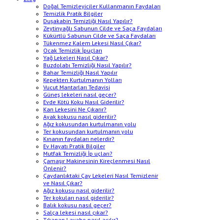
Doğal Temizleyiciler Kullanmanın Faydaları
Temizlik Pratik Bilgiler
Duşakabin Temizliği Nasıl Yapılır?
Zeytinyağlı Sabunun Cilde ve Saça Faydaları
Kükürtlü Sabunun Cilde ve Saça Faydaları
Tükenmez Kalem Lekesi Nasıl Çıkar?
Ocak Temizlik İpuçları
Yağ Lekeleri Nasıl Çıkar?
Buzdolabı Temizliği Nasıl Yapılır?
Bahar Temizliği Nasıl Yapılır
Kepekten Kurtulmanın Yolları
Vucut Mantarları Tedavisi
Güneş lekeleri nasıl geçer?
Evde Kötü Koku Nasıl Giderilir?
Kan Lekesini Ne Çıkarır?
Ayak kokusu nasıl giderilir?
Ağız kokusundan kurtulmanın yolu
Ter kokusundan kurtulmanın yolu
Kınanın faydaları nelerdir?
Ev Hayatı Pratik Bilgiler
Mutfak Temizliği İp uçları?
Çamaşır Makinesinin Kireçlenmesi Nasıl
Önlenir?
Çaydanlıktaki Çay Lekeleri Nasıl Temizlenir
ve Nasıl Çıkar?
Ağız kokusu nasıl giderilir?
Ter kokuları nasıl giderilir?
Balık kokusu nasıl geçer?
Salça lekesi nasıl çıkar?
Tıkanan Lavabo nasıl açılır?