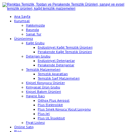
Ana Sayfa
Kurumsal
Hakkımızda
Basında
Sanal Tur
Ürünlerimiz
Kağıt Grubu
Endüstriyel Kağıt Temizlik Ürünleri
Perakende Kağıt Temizlik Ürünleri
Deterjan Grubu
Endüstriyel Deterjanlar
Perakende Deterjanlar
Temizlik Malzemeleri
Temizlik Aparatları
Temizlik Sarf Malzemeleri
Kişisel Koruyucu Ürünler
Kimyasal Ürün Grubu
Kişisel Bakım Ürünleri
Haşere İlacı
Oithox Plus Aerosol
Plus Elektrolikit
Plus Sinek Kovucu Vücut Losyonu
Plus Jel
Plus UL İnsektisit
Fiyat Listesi
Online Satış
Blog