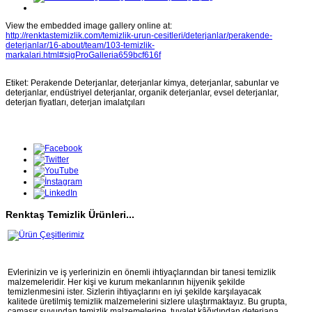
View the embedded image gallery online at:
http://renktastemizlik.com/temizlik-urun-cesitleri/deterjanlar/perakende-
deterjanlar/16-about/team/103-temizlik-
markalari.html#sigProGalleria659bcf616f
Etiket: Perakende Deterjanlar, deterjanlar kimya, deterjanlar, sabunlar ve
deterjanlar, endüstriyel deterjanlar, organik deterjanlar, evsel deterjanlar,
deterjan fiyatları, deterjan imalatçıları
Renktaş Temizlik Ürünleri...
Evlerinizin ve iş yerlerinizin en önemli ihtiyaçlarından bir tanesi temizlik
malzemeleridir. Her kişi ve kurum mekanlarının hijyenik şekilde
temizlenmesini ister. Sizlerin ihtiyaçlarını en iyi şekilde karşılayacak
kalitede üretilmiş temizlik malzemelerini sizlere ulaştırmaktayız. Bu grupta,
çamaşır suyundan temizlik malzemelerine, tuvalet kâğıdından deterjana